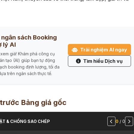
u ngân sách Booking
 lý AI
Trải nghiệm AI ngay
 xem giá! Khám phá công cụ
hân tạo (AI) giúp bạn tự động
Tìm hiểu Dịch vụ
ạch booking định lượng, tối đa
ựa trên ngân sách thực tế.
trước Bảng giá gốc
ẬT & CHỐNG SAO CHÉP
0
/
0