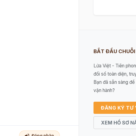
BẮT ĐẦU CHUỖ
Lửa Việt - Tiên pho
đổi số toàn diện, tru
Bạn đã sẵn sàng để 
vận hành?
ĐĂNG KÝ TƯ
XEM HỒ SƠ N
Đăng nhập