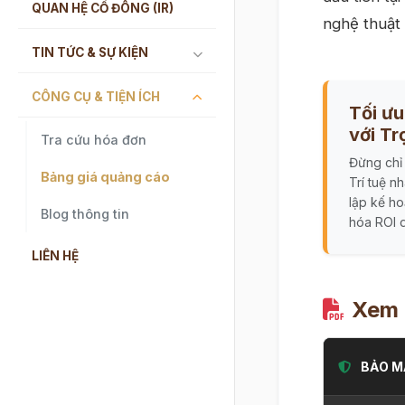
QUAN HỆ CỔ ĐÔNG (IR)
nghệ thuật
TIN TỨC & SỰ KIỆN
CÔNG CỤ & TIỆN ÍCH
Tối ư
với Trợ
Tra cứu hóa đơn
Đừng chỉ
Bảng giá quảng cáo
Trí tuệ n
lập kế ho
Blog thông tin
hóa ROI d
LIÊN HỆ
Xem 
BẢO M