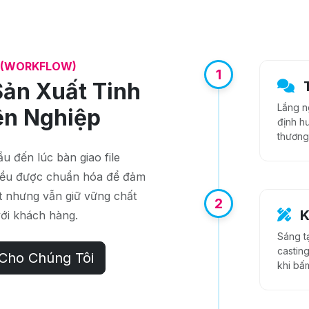
C (WORKFLOW)
1
Sản Xuất Tinh
T
Lắng n
ên Nghiệp
định h
thương
u đến lúc bàn giao file
 đều được chuẩn hóa để đảm
t nhưng vẫn giữ vững chất
2
K
với khách hàng.
Sáng t
castin
Cho Chúng Tôi
khi bấ