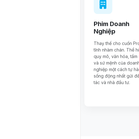
Phim Doanh
Nghiệp
Thay thế cho cuốn Pro
tĩnh nhàm chán. Thể h
quy mô, văn hóa, tầm 
và sứ mệnh của doan
nghiệp một cách tự h
sống động nhất gửi đế
tác và nhà đầu tư.