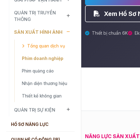
QUẢN TRỊ TRUYỀN
Xem Hồ Sơ 
THÔNG
SẢN XUẤT HÌNH ẢNH
Thiết bị chuẩn 6K
Ek
Tổng quan dịch vụ
Phim doanh nghiệp
Phim quảng cáo
Nhận diện thương hiệu
Thiết kế không gian
QUẢN TRỊ SỰ KIỆN
HỒ SƠ NĂNG LỰC
NĂNG LỰC SẢN XUẤT
QUAN HỆ CỔ ĐÔNG (IR)