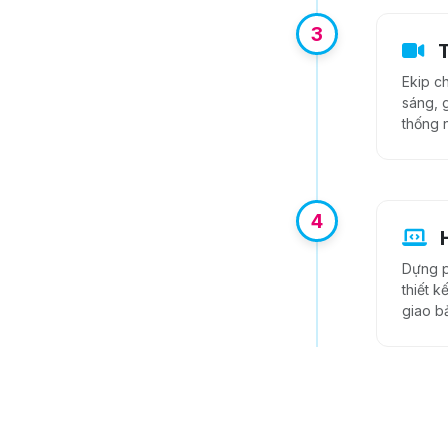
3
T
Ekip ch
sáng, 
thống n
4
H
Dựng ph
thiết 
giao bả