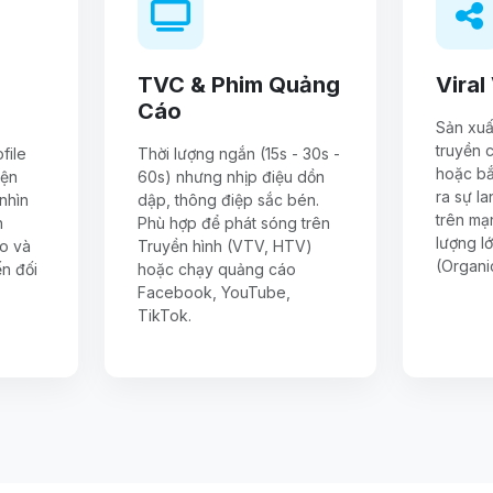
TVC & Phim Quảng
Viral
Cáo
Sản xuấ
truyền 
file
Thời lượng ngắn (15s - 30s -
hoặc bắ
iện
60s) nhưng nhịp điệu dồn
ra sự l
nhìn
dập, thông điệp sắc bén.
trên mạn
h
Phù hợp để phát sóng trên
lượng l
ào và
Truyền hình (VTV, HTV)
(Organic
n đối
hoặc chạy quảng cáo
Facebook, YouTube,
TikTok.