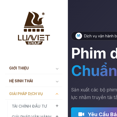
Dịch vụ vận hành b
Phim 
Chuẩn
GIỚI THIỆU
HỆ SINH THÁI
Sản xuất các bộ phim t
GIẢI PHÁP DỊCH VỤ
lực nhằm truyền tải t
TÀI CHÍNH ĐẦU TƯ
Yêu Cầu Bá
GIẢI PHÁP VẬN HÀNH