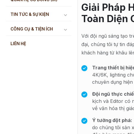
Giải Pháp 
TIN TỨC & SỰ KIỆN
Toàn Diện 
CÔNG CỤ & TIỆN ÍCH
Với đội ngũ sáng tạo tr
LIÊN HỆ
đại, chúng tôi tự tin 
khách hàng từ khâu lên
Trang thiết bị hiệ
4K/6K, lighting ch
chuyên dụng hiện 
Đội ngũ thực chiế
kịch và Editor có
về văn hóa thị giá
Ý tưởng đột phá:
do chúng tôi sản 