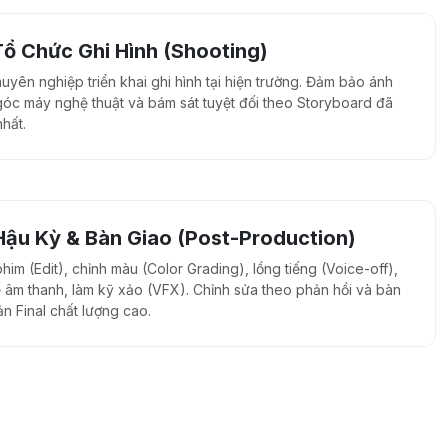
ổ Chức Ghi Hình (Shooting)
uyên nghiệp triển khai ghi hình tại hiện trường. Đảm bảo ánh
góc máy nghệ thuật và bám sát tuyệt đối theo Storyboard đã
hất.
ậu Kỳ & Bàn Giao (Post-Production)
im (Edit), chỉnh màu (Color Grading), lồng tiếng (Voice-off),
kế âm thanh, làm kỹ xảo (VFX). Chỉnh sửa theo phản hồi và bàn
n Final chất lượng cao.