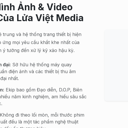
Hình Ảnh & Video
Của Lửa Việt Media
ẻ trung và hệ thống trang thiết bị hiện
đáp ứng mọi yêu cầu khắt khe nhất của
 ý tưởng đến xử lý kỹ xảo hậu kỳ.
n đại:
Sở hữu hệ thống máy quay
uẩn điện ảnh và các thiết bị thu âm
đại nhất.
n:
Ekip bao gồm Đạo diễn, D.O.P, Biên
 nhiều năm kinh nghiệm, am hiểu sâu sắc
c.
Không đi theo lối mòn, mỗi thước phim
xuất đều là một tác phẩm nghệ thuật