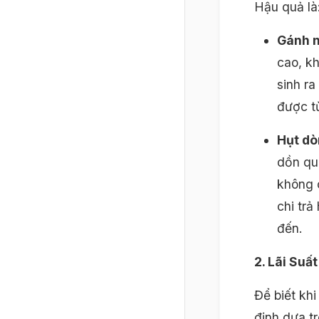
Hậu quả là
Gánh n
cao, k
sinh ra
được t
Hụt dò
dồn qu
không 
chi tr
đến.
2. Lãi Suấ
Để biết khi
định dựa t