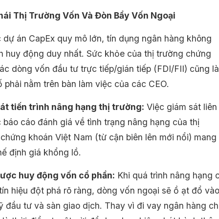
Thái Thị Trường Vốn Và Đòn Bẩy Vốn Ngoại
c dự án CapEx quy mô lớn, tín dụng ngân hàng không
nh huy động duy nhất. Sức khỏe của thị trường chứng
c dòng vốn đầu tư trực tiếp/gián tiếp (FDI/FII) cũng là
ố phải nằm trên bàn làm việc của các CEO.
át tiến trình nâng hạng thị trường:
Việc giám sát liên
 báo cáo đánh giá về tình trạng nâng hạng của thị
 chứng khoán Việt Nam (từ cận biên lên mới nổi) mang
 thế định giá khổng lồ.
lược huy động vốn cổ phần:
Khi quá trình nâng hạng 
ín hiệu đột phá rõ ràng, dòng vốn ngoại sẽ ồ ạt đổ và
 đầu tư và sàn giao dịch. Thay vì đi vay ngân hàng ch