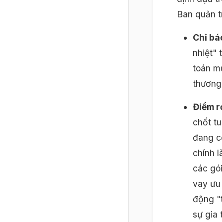
Ban quản t
Chỉ bá
nhiệt" 
toán mứ
thương
Điểm r
chốt t
đang c
chính 
các gói
vay ưu 
động "
sự gia 