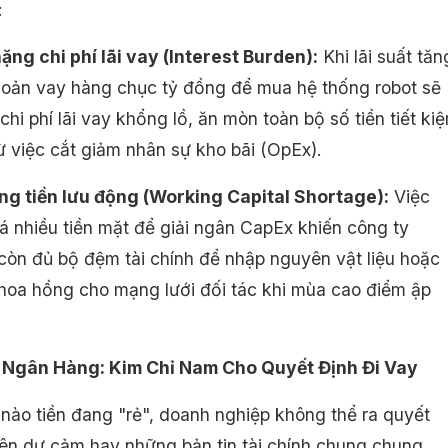
:
ặng chi phí lãi vay (Interest Burden):
Khi lãi suất tăn
hoản vay hàng chục tỷ đồng để mua hệ thống robot sẽ
 chi phí lãi vay khổng lồ, ăn mòn toàn bộ số tiền tiết ki
ừ việc cắt giảm nhân sự kho bãi (OpEx).
ng tiền lưu động (Working Capital Shortage):
Việc
á nhiều tiền mặt để giải ngân CapEx khiến công ty
còn đủ bộ đệm tài chính để nhập nguyên vật liệu hoặc
ả hoa hồng cho mạng lưới đối tác khi mùa cao điểm ập
t Ngân Hàng: Kim Chỉ Nam Cho Quyết Định Đi Vay
 nào tiền đang "rẻ", doanh nghiệp không thể ra quyết
rên dự cảm hay những bản tin tài chính chung chung.