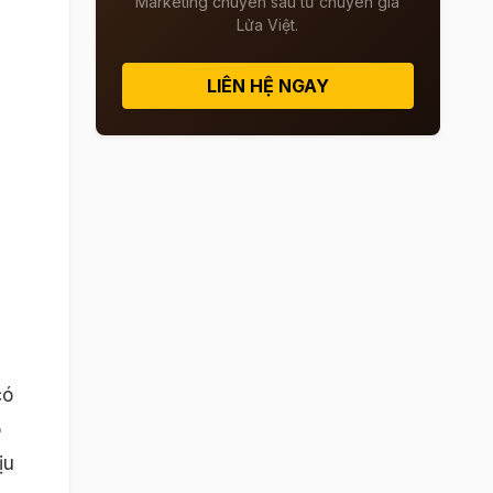
Marketing chuyên sâu từ chuyên gia
Lửa Việt.
LIÊN HỆ NGAY
có
o
ịu