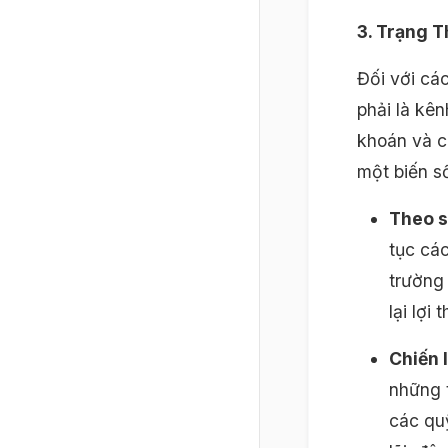
3. Trạng 
Đối với cá
phải là kê
khoán và cá
một biến s
Theo s
tục các
trường
lại lợi
Chiến 
những t
các quỹ