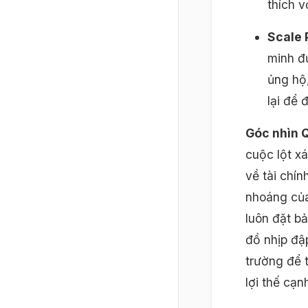
thích 
Scale 
minh đư
ủng hộ
lại để 
Góc nhìn Q
cuộc lột x
về tài chí
nhoáng của
luôn đặt b
đồ nhịp đập
trường để 
lợi thế cạn