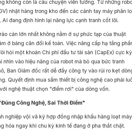
ng không còn là câu chuyện viễn tưởng. Từ những robo
GV) nhặt hàng trong kho đến các cánh tay máy phân lo
 AI đang định hình lại năng lực cạnh tranh cốt lõi.
 rào cản lớn nhất không nằm ở sự phức tạp của thuật
ằm ở bảng cân đối kế toán. Việc nâng cấp hạ tầng phầ
òi hỏi một khoản Chi phí đầu tư tài sản (CapEx) cực kỳ
hỉ nhìn vào hiệu năng của robot mà bỏ qua bức tranh
mô, Ban Giám đốc rất dễ đẩy công ty vào rủi ro kẹt dòn
ộng. Quyết định mua sắm thiết bị công nghệ cao phải lu
với nghệ thuật chọn "điểm rơi" của dòng vốn.
 "Đúng Công Nghệ, Sai Thời Điểm"
h nghiệp vội vã ký hợp đồng nhập khẩu hàng loạt máy
g hóa ngay khi chu kỳ kinh tế đang ở pha thắt chặt.