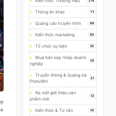
Kiến thức Thương hiệu
214
Thông tin khác
71
Quảng cáo truyền hình
69
Kiến thức marketing
50
Tổ chức sự kiện
32
Mua bán sáp nhập doanh
25
nghiệp
Truyền thông & Quảng bá
21
Phim/MV
Ra mắt giới thiệu sản
12
phẩm mới
ây
ho
Kiến thức & Tư vấn
10