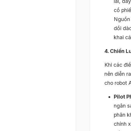
lãi, đâ
cổ phi
Nguồn 
dồi dào
khai cá
4. Chiến 
Khi các điề
nên diễn r
cho robot A
Pilot 
ngân s
phân k
chính x