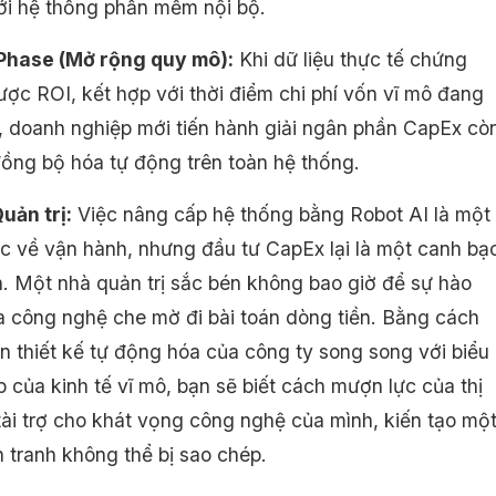
với hệ thống phần mềm nội bộ.
Phase (Mở rộng quy mô):
Khi dữ liệu thực tế chứng
ợc ROI, kết hợp với thời điểm chi phí vốn vĩ mô đang
, doanh nghiệp mới tiến hành giải ngân phần CapEx cò
đồng bộ hóa tự động trên toàn hệ thống.
uản trị:
Việc nâng cấp hệ thống bằng Robot AI là một
ác về vận hành, nhưng đầu tư CapEx lại là một canh bạ
nh. Một nhà quản trị sắc bén không bao giờ để sự hào
 công nghệ che mờ đi bài toán dòng tiền. Bằng cách
ản thiết kế tự động hóa của công ty song song với biểu
 của kinh tế vĩ mô, bạn sẽ biết cách mượn lực của thị
tài trợ cho khát vọng công nghệ của mình, kiến tạo mộ
h tranh không thể bị sao chép.