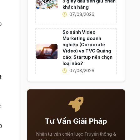
3 giây đầu tiên giữ chân
khách hàng
07/08/2026
o
So sánh Video
Marketing doanh
nghiệp (Corporate
Video) vs TVC Quảng
cáo: Startup nên chọn
loại nào?
07/08/2026
t
t
Tư Vấn Giải Pháp
a
Nhận tư vấn chiến lược Truyền thông &