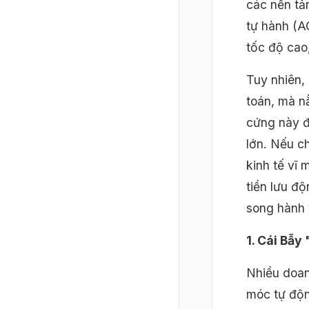
các nền tả
tự hành (A
tốc độ cao,
Tuy nhiên,
toán, mà n
cứng này đ
lớn. Nếu c
kinh tế vĩ 
tiền lưu đ
song hành 
1. Cái Bẫy
Nhiều doan
móc tự độn