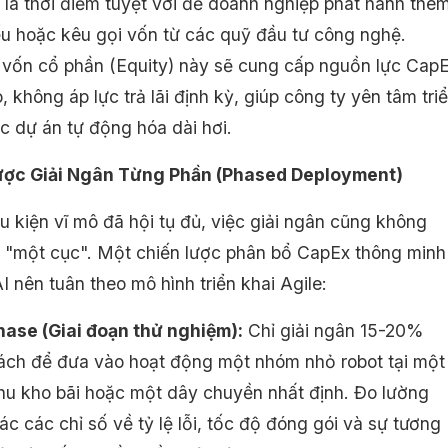
y là thời điểm tuyệt vời để doanh nghiệp phát hành thê
ếu hoặc kêu gọi vốn từ các quỹ đầu tư công nghệ.
vốn cổ phần (Equity) này sẽ cung cấp nguồn lực Cap
, không áp lực trả lãi định kỳ, giúp công ty yên tâm tri
c dự án tự động hóa dài hơi.
Lược Giải Ngân Từng Phần (Phased Deployment)
u kiện vĩ mô đã hội tụ đủ, việc giải ngân cũng không
a "một cục". Một chiến lược phân bổ CapEx thông minh
I nên tuân theo mô hình triển khai Agile:
Phase (Giai đoạn thử nghiệm):
Chỉ giải ngân 15-20%
ách để đưa vào hoạt động một nhóm nhỏ robot tại một
hu kho bãi hoặc một dây chuyền nhất định. Đo lường
ác các chỉ số về tỷ lệ lỗi, tốc độ đóng gói và sự tương