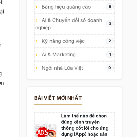
t
Bảng hiệu quảng cáo
9
ại
Ai & Chuyển đổi số doanh
3
nghiệp
Kỹ năng công việc
2
n
Ai & Marketing
1
Ngôi nhà Lửa Việt
0
g
ôn
BÀI VIẾT MỚI NHẤT
Làm thế nào để chọn
đúng kênh truyền
thông cốt lõi cho ứng
dụng (App) hoặc sản