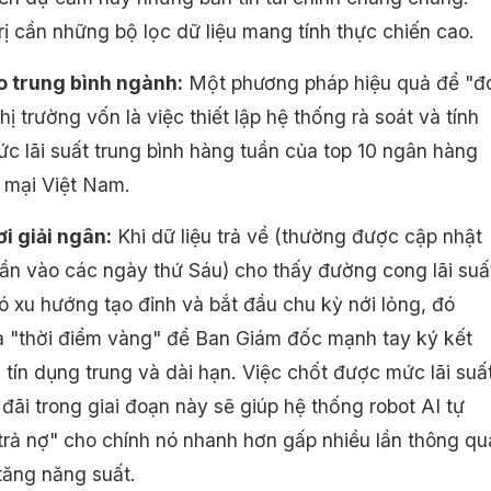
rị cần những bộ lọc dữ liệu mang tính thực chiến cao.
o trung bình ngành:
Một phương pháp hiệu quả để "đ
thị trường vốn là việc thiết lập hệ thống rà soát và tính
c lãi suất trung bình hàng tuần của top 10 ngân hàng
 mại Việt Nam.
ơi giải ngân:
Khi dữ liệu trả về (thường được cập nhật
uần vào các ngày thứ Sáu) cho thấy đường cong lãi suấ
ó xu hướng tạo đỉnh và bắt đầu chu kỳ nới lỏng, đó
là "thời điểm vàng" để Ban Giám đốc mạnh tay ký kết
 tín dụng trung và dài hạn. Việc chốt được mức lãi suấ
đãi trong giai đoạn này sẽ giúp hệ thống robot AI tự
trả nợ" cho chính nó nhanh hơn gấp nhiều lần thông qu
tăng năng suất.