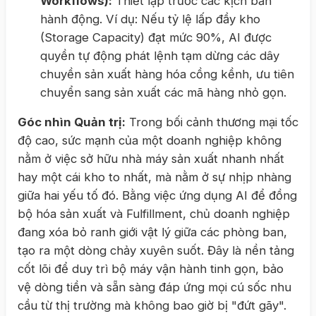
Workflows):
Thiết lập trước các kịch bản
hành động. Ví dụ: Nếu tỷ lệ lấp đầy kho
(Storage Capacity) đạt mức 90%, AI được
quyền tự động phát lệnh tạm dừng các dây
chuyền sản xuất hàng hóa cồng kềnh, ưu tiên
chuyển sang sản xuất các mã hàng nhỏ gọn.
Góc nhìn Quản trị:
Trong bối cảnh thương mại tốc
độ cao, sức mạnh của một doanh nghiệp không
nằm ở việc sở hữu nhà máy sản xuất nhanh nhất
hay một cái kho to nhất, mà nằm ở sự nhịp nhàng
giữa hai yếu tố đó. Bằng việc ứng dụng AI để đồng
bộ hóa sản xuất và Fulfillment, chủ doanh nghiệp
đang xóa bỏ ranh giới vật lý giữa các phòng ban,
tạo ra một dòng chảy xuyên suốt. Đây là nền tảng
cốt lõi để duy trì bộ máy vận hành tinh gọn, bảo
vệ dòng tiền và sẵn sàng đáp ứng mọi cú sốc nhu
cầu từ thị trường mà không bao giờ bị "đứt gãy".