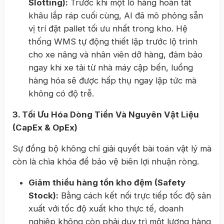
Slotting):
Trước khi một lô hàng hoàn tất
khâu lắp ráp cuối cùng, AI đã mô phỏng sẵn
vị trí đặt pallet tối ưu nhất trong kho. Hệ
thống WMS tự động thiết lập trước lộ trình
cho xe nâng và nhân viên dỡ hàng, đảm bảo
ngay khi xe tải từ nhà máy cập bến, luồng
hàng hóa sẽ được hấp thụ ngay lập tức mà
không có độ trễ.
3. Tối Ưu Hóa Dòng Tiền Và Nguyên Vật Liệu
(CapEx & OpEx)
Sự đồng bộ không chỉ giải quyết bài toán vật lý mà
còn là chìa khóa để bảo vệ biên lợi nhuận ròng.
Giảm thiểu hàng tồn kho đệm (Safety
Stock):
Bằng cách kết nối trực tiếp tốc độ sản
xuất với tốc độ xuất kho thực tế, doanh
nghiệp không còn phải duy trì một lượng hàng