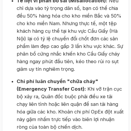
Tê liệt vì phân bổ sai (Misallocation):
Nếu
chỉ dựa vào tỷ trọng dân số, bạn có thể chia
đều 50% hàng hóa cho kho miền Bắc và 50%
cho kho miền Nam. Nhưng thực tế, một tệp
khách hàng cụ thể tại khu vực Cầu Giấy (Hà
Nội) lại có tỷ lệ chuyển đổi chốt đơn các sản
phẩm làm đẹp cao gấp 3 lần khu vực khác. Sự
phân bổ cứng nhắc khiến kho Cầu Giấy cháy
hàng ngay phút đầu tiên, kéo theo rủi ro sụt
giảm uy tín nghiêm trọng.
Chi phí luân chuyển "chữa cháy"
(Emergency Transfer Cost):
Khi vỡ trận cục
bộ xảy ra, Quản đốc buộc phải điều xe tải
chạy liên tỉnh hoặc liên quận để san tải hàng
hóa giữa các kho. Khoản chi phí OpEx đột xuất
này gặm nhấm trực tiếp vào biên lợi nhuận
ròng của toàn bộ chiến dịch.