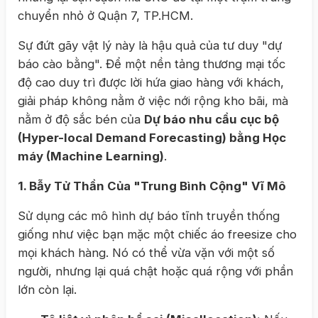
chuyển nhỏ ở Quận 7, TP.HCM.
Sự đứt gãy vật lý này là hậu quả của tư duy "dự
báo cào bằng". Để một nền tảng thương mại tốc
độ cao duy trì được lời hứa giao hàng với khách,
giải pháp không nằm ở việc nới rộng kho bãi, mà
nằm ở độ sắc bén của
Dự báo nhu cầu cục bộ
(Hyper-local Demand Forecasting) bằng Học
máy (Machine Learning)
.
1. Bẫy Tử Thần Của "Trung Bình Cộng" Vĩ Mô
Sử dụng các mô hình dự báo tĩnh truyền thống
giống như việc bạn mặc một chiếc áo freesize cho
mọi khách hàng. Nó có thể vừa vặn với một số
người, nhưng lại quá chật hoặc quá rộng với phần
lớn còn lại.