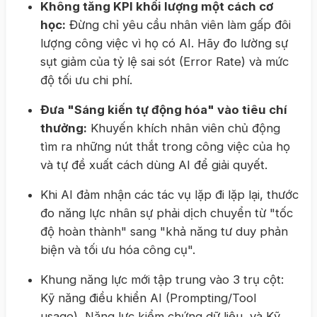
Không tăng KPI khối lượng một cách cơ
học:
Đừng chỉ yêu cầu nhân viên làm gấp đôi
lượng công việc vì họ có AI. Hãy đo lường sự
sụt giảm của tỷ lệ sai sót (Error Rate) và mức
độ tối ưu chi phí.
Đưa "Sáng kiến tự động hóa" vào tiêu chí
thưởng:
Khuyến khích nhân viên chủ động
tìm ra những nút thắt trong công việc của họ
và tự đề xuất cách dùng AI để giải quyết.
Khi AI đảm nhận các tác vụ lặp đi lặp lại, thước
đo năng lực nhân sự phải dịch chuyển từ "tốc
độ hoàn thành" sang "khả năng tư duy phản
biện và tối ưu hóa công cụ".
Khung năng lực mới tập trung vào 3 trụ cột:
Kỹ năng điều khiển AI (Prompting/Tool
usage), Năng lực kiểm chứng dữ liệu, và Kỹ