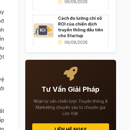
06/08/2026
ày
Cách đo lường chỉ số
mở
ROI của chiến dịch
nh
truyền thông đầu tiên
cho Startup
ến
06/08/2026
êu
ột
vệ
Tư Vấn Giải Pháp
ới
Nhận tư vấn chiến lược Truyền thông &
Marketing chuyên sâu từ chuyên gia
ất
Lửa Việt.
ấp
ớn
LIÊN HỆ NGAY