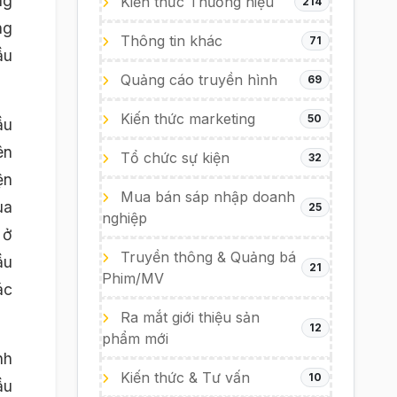
ng
Kiến thức Thương hiệu
214
ng
Thông tin khác
71
ầu
Quảng cáo truyền hình
69
Kiến thức marketing
50
ầu
ên
Tổ chức sự kiện
32
ện
Mua bán sáp nhập doanh
ua
25
nghiệp
 ở
Truyền thông & Quảng bá
ầu
21
Phim/MV
ác
Ra mắt giới thiệu sản
12
phẩm mới
nh
Kiến thức & Tư vấn
10
ầu