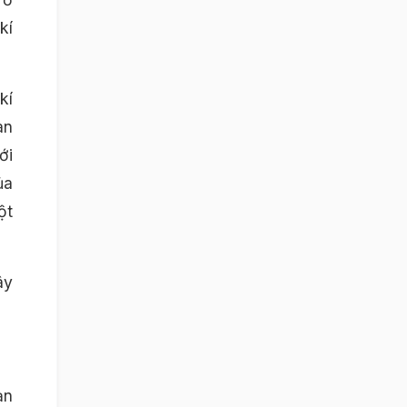
kí
kí
an
ới
ủa
ột
ây
ạn