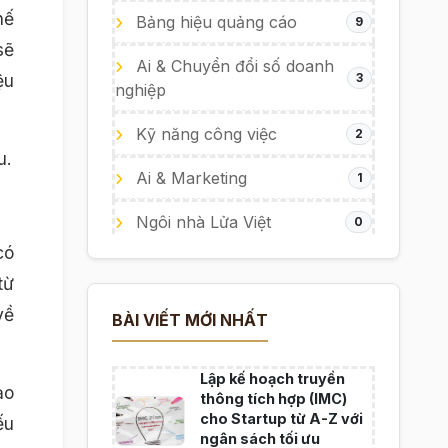
hế
Bảng hiệu quảng cáo
9
sẽ
Ai & Chuyển đổi số doanh
ệu
3
nghiệp
Kỹ năng công việc
2
u.
Ai & Marketing
1
Ngôi nhà Lửa Việt
0
có
từ
về
BÀI VIẾT MỚI NHẤT
Lập kế hoạch truyền
ảo
thông tích hợp (IMC)
cho Startup từ A-Z với
ếu
ngân sách tối ưu