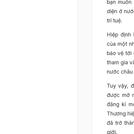
bạn muốn b
diện ở nướ
trí tuệ.
Hiệp định 
của một nh
bảo vệ tới 
tham gia v
nước châu
Tuy vậy, đ
được mở r
đăng kí m
Thương hiệ
đã trở thà
giới.