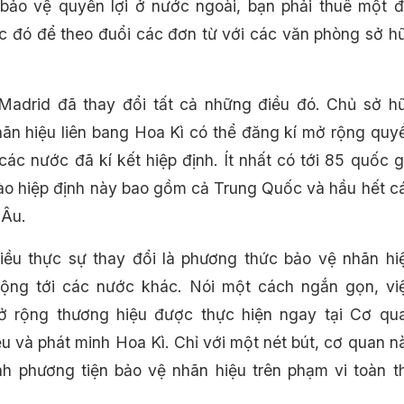
ảo vệ quyền lợi ở nước ngoài, bạn phải thuê một đ
c đó để theo đuổi các đơn từ với các văn phòng sở h
Madrid đã thay đổi tất cả những điều đó. Chủ sở h
ãn hiệu liên bang Hoa Kì có thể đăng kí mở rộng quy
các nước đã kí kết hiệp định. Ít nhất có tới 85 quốc g
ào hiệp định này bao gồm cả Trung Quốc và hầu hết c
 Âu.
iều thực sự thay đổi là phương thức bảo vệ nhãn hi
ộng tới các nước khác. Nói một cách ngắn gọn, vi
ở rộng thương hiệu được thực hiện ngay tại Cơ qu
u và phát minh Hoa Kì. Chỉ với một nét bút, cơ quan n
nh phương tiện bảo vệ nhãn hiệu trên phạm vi toàn t