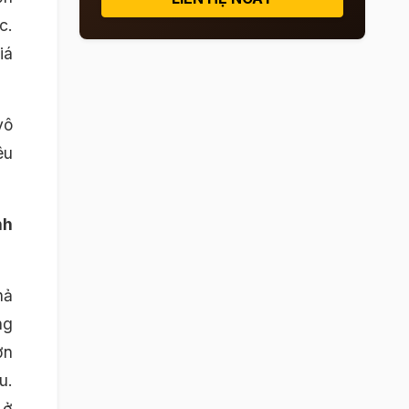
c.
iá
vô
êu
nh
hả
ng
ơn
u.
 ở