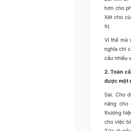
hơn cho p
Xét cho cù
trị.
Vì thế mà 
nghĩa chỉ 
cầu nhiều 
2. Toàn cầ
được một 
Sai. Cho d
năng cho 
thương hiệu
cho việc b
Tức là nế