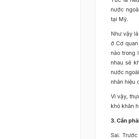
nước ngoài
tại Mỹ.
Như vậy là
ở Cơ quan 
nào trong 
nhau sẽ k
nước ngoài
nhãn hiệu 
Vì vậy, th
khó khăn h
3. Cần phả
Sai. Trước