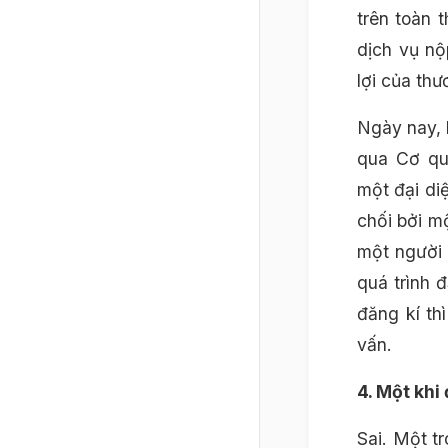
trên toàn 
dịch vụ nộ
lợi của th
Ngày nay, 
qua Cơ qu
một đại diệ
chối bởi m
một người 
quá trình 
đăng kí th
vấn.
4. Một khi
Sai. Một t