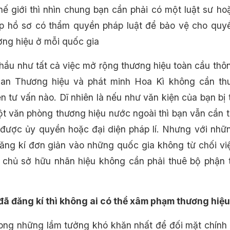
thế giới thì nhìn chung bạn cần phải có một luật sư ho
p hồ sơ có thẩm quyền pháp luật để bảo vệ cho quy
ương hiệu ở mỗi quốc gia
hầu như tất cả việc mở rộng thương hiệu toàn cầu thô
an Thương hiệu và phát minh Hoa Kì không cần th
n tư vấn nào. Dĩ nhiên là nếu như văn kiện của bạn bị 
ột văn phòng thương hiệu nước ngoài thì bạn vẫn cần t
được ủy quyền hoặc đại diện pháp lí. Nhưng với nhữ
đăng kí đơn giản vào những quốc gia không từ chối vi
ì chủ sở hữu nhãn hiệu không cần phải thuê bộ phận 
 đã đăng kí thì không ai có thể xâm phạm thương hiệu
rong những lầm tưởng khó khăn nhất để đối mặt chính 