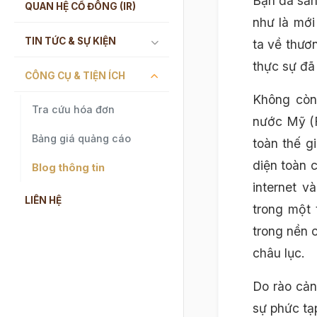
Bạn đã sẵn
QUAN HỆ CỔ ĐÔNG (IR)
như là mới
TIN TỨC & SỰ KIỆN
ta về thươ
thực sự đã
CÔNG CỤ & TIỆN ÍCH
Không còn
Tra cứu hóa đơn
nước Mỹ (F
Bảng giá quảng cáo
toàn thế g
diện toàn 
Blog thông tin
internet v
LIÊN HỆ
trong một
trong nền 
châu lục.
Do rào cản
sự phức tạ