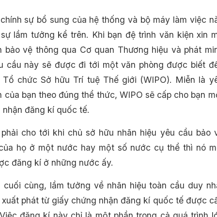
 chính sự bổ sung của hệ thống và bộ máy làm việc n
 sự lầm tưởng kể trên. Khi bạn đệ trình văn kiện xin 
n bảo vệ thông qua Cơ quan Thương hiệu và phát mi
u cầu này sẽ được đi tới một văn phòng được biết đ
n Tổ chức Sở hữu Trí tuệ Thế giới (WIPO). Miễn là y
n của bạn theo đúng thể thức, WIPO sẽ cấp cho bạn m
 nhận đăng kí quốc tế.
 phải cho tới khi chủ sở hữu nhãn hiệu yêu cầu bảo 
của họ ở một nước hay một số nước cụ thể thì nó m
ợc đăng kí ở những nước ấy.
 cuối cùng, lầm tưởng về nhãn hiệu toàn cầu duy nh
xuất phát từ giấy chứng nhận đăng kí quốc tế được c
Việc đăng kí này chỉ là một phần trong cả quá trình l