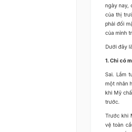
ngày nay, 
của thị tr
phải đối m
của mình t
Dưới đây l
1. Chỉ có 
Sai. Lầm t
một nhãn h
khi Mỹ chấ
trước.
Trước khi 
vệ toàn cầ