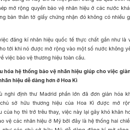
hép mở rộng quyền bảo vệ nhãn hiệu ở các nước khá
ng bản thân tờ giấy chứng nhận đó không có nhiều g
việc đăng kí nhãn hiệu quốc tế thực chất gần như là 
cho tới khi nó được mở rộng vào một số nước không y
về việc bảo vệ thương hiệu toàn cầu.
u hóa hệ thống bảo vệ nhãn hiệu giúp cho việc già
nhãn hiệu dễ dàng hơn ở Hoa Kì
ù nghi định thư Madrid phần lớn đã đơn giản hóa k
chủ sở hữu thương hiệu của Hoa Kì được mở rộ
 của họ thì trớ trêu thay, việc này lại gây khó khăn h
ảo vệ các nhãn hiệu ở Mỹ bởi đây là hệ thống hai chiề
u như các chủ sở hữu Mỹ dễ dàng đăng kí mở rộng