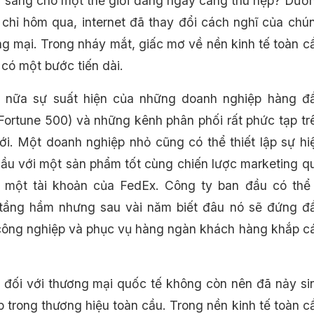
 sàng cho một thế giới đang ngày càng thu hẹp? Dườ
 chỉ hôm qua, internet đã thay đổi cách nghĩ của chú
ng mại. Trong nháy mắt, giấc mơ về nền kinh tế toàn c
 có một bước tiến dài.
 nữa sự suất hiện của những doanh nghiệp hàng đ
ortune 500) và những kênh phân phối rất phức tạp tr
iới. Một doanh nghiệp nhỏ cũng có thể thiết lập sự hi
cầu với một sản phẩm tốt cùng chiến lược marketing q
à một tài khoản của FedEx. Công ty ban đầu có thể
 tầng hầm nhưng sau vài năm biết đâu nó sẽ đứng đ
công nghiệp và phục vụ hàng ngàn khách hàng khắp c
 đối với thương mại quốc tế không còn nên đã nảy si
p trong thương hiệu toàn cầu. Trong nền kinh tế toàn c