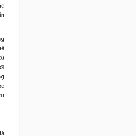
ặc
ền
ng
uê
từ
ới
ng
ệc
tư
là