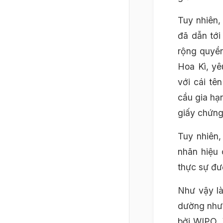
Tuy nhiên,
đã dẫn tới
rộng quyề
Hoa Kì, yê
với cái tê
cầu gia hạ
giấy chứng
Tuy nhiên,
nhãn hiệu 
thực sự đư
Như vậy là
dường như 
bởi WIPO. 