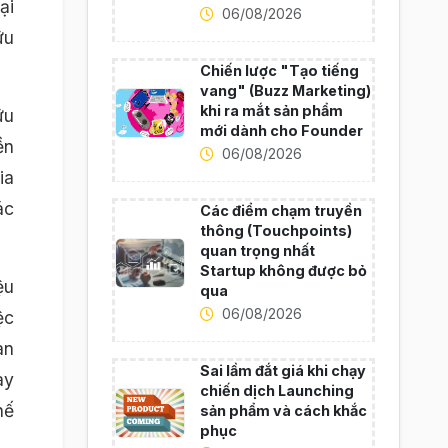
ại
06/08/2026
ữu
Chiến lược "Tạo tiếng
vang" (Buzz Marketing)
khi ra mắt sản phẩm
ữu
mới dành cho Founder
ền
06/08/2026
ia
ác
Các điểm chạm truyền
thông (Touchpoints)
quan trọng nhất
Startup không được bỏ
ệu
qua
06/08/2026
ệc
an
Sai lầm đắt giá khi chạy
ày
chiến dịch Launching
hế
sản phẩm và cách khắc
phục