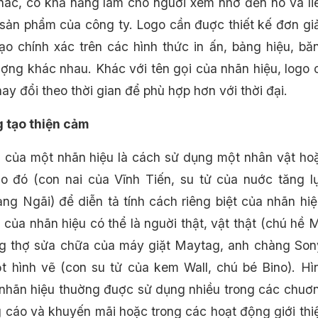
hác, có khả năng làm cho nguời xem nhớ đến nó và li
sản phẩm của công ty. Logo cần đuợc thiết kế đơn gi
tạo chính xác trên các hình thức in ấn, bảng hiệu, bă
tuợng khác nhau. Khác với tên gọi của nhãn hiệu, logo 
ay đổi theo thời gian để phù hợp hơn với thời đại.
 tạo thiện cảm
 của một nhãn hiệu là cách sử dụng một nhân vật ho
o đó (con nai của Vĩnh Tiến, su tử của nuớc tăng l
g Ngãi) để diễn tả tính cách riêng biệt của nhãn hiệ
 của nhãn hiệu có thể là nguời thật, vật thật (chú hề 
g thợ sửa chữa của máy giặt Maytag, anh chàng Son
t hình vẽ (con su tử của kem Wall, chú bé Bino). Hì
nhãn hiệu thuờng đuợc sử dụng nhiều trong các chuơ
g cáo và khuyến mãi hoặc trong các hoạt động giới thi