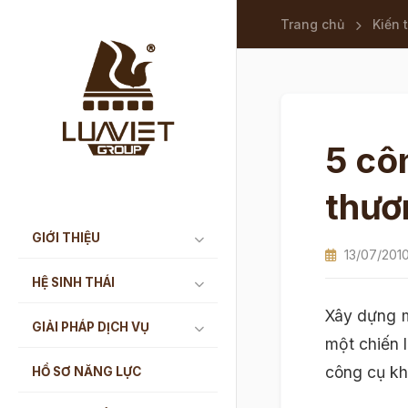
Trang chủ
Kiến 
5 cô
thươ
GIỚI THIỆU
13/07/201
HỆ SINH THÁI
Xây dựng m
GIẢI PHÁP DỊCH VỤ
một chiến 
công cụ khá
HỒ SƠ NĂNG LỰC