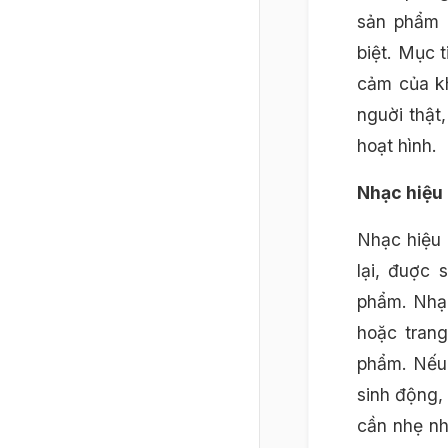
sản phẩm m
biệt. Mục 
cảm của kh
nguời thật
hoạt hình.
Nhạc hiệu
Nhạc hiệu 
lại, đuợc 
phẩm. Nhạc
hoặc trang
phẩm. Nếu 
sinh động,
cần nhẹ nh