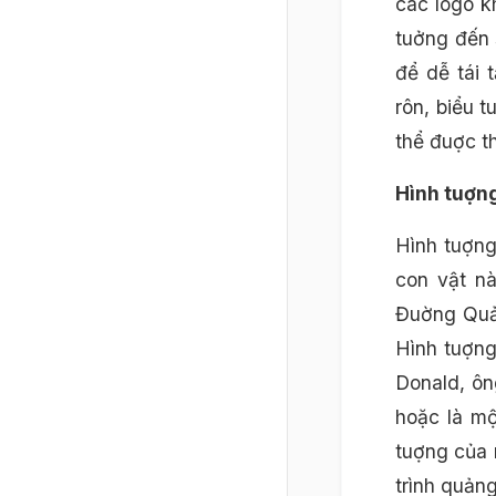
các logo k
tuởng đến 
để dễ tái 
rôn, biểu 
thể đuợc th
Hình tuợng
Hình tuợng
con vật nà
Đuờng Quản
Hình tuợng
Donald, ôn
hoặc là mộ
tuợng của 
trình quản