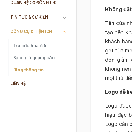
QUAN HỆ CỔ ĐÔNG (IR)
Không đặt
TIN TỨC & SỰ KIỆN
Tên của nh
CÔNG CỤ & TIỆN ÍCH
tạo nên kh
khách hàn
Tra cứu hóa đơn
gọi của mộ
Bảng giá quảng cáo
đơn giản,
không nên 
Blog thông tin
mọi thứ tiế
LIÊN HỆ
Logo dễ l
Logo đuợc 
hiệu đặc b
Logo cần p