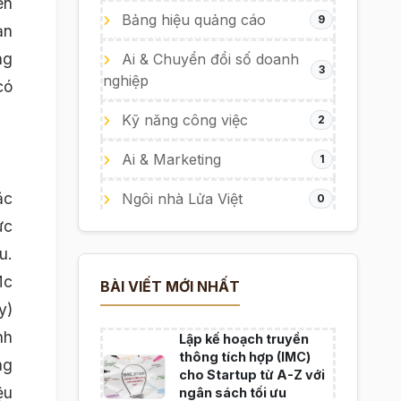
ên
Bảng hiệu quảng cáo
9
ản
ng
Ai & Chuyển đổi số doanh
3
nghiệp
có
Kỹ năng công việc
2
Ai & Marketing
1
ặc
Ngôi nhà Lửa Việt
0
ực
u.
Mc
BÀI VIẾT MỚI NHẤT
y)
nh
Lập kế hoạch truyền
thông tích hợp (IMC)
ng
cho Startup từ A-Z với
ệu
ngân sách tối ưu