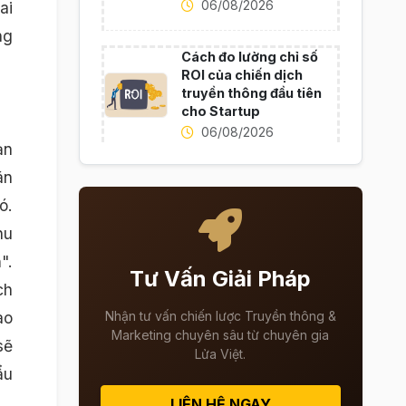
06/08/2026
ai
ng
Cách đo lường chỉ số
ROI của chiến dịch
truyền thông đầu tiên
cho Startup
06/08/2026
ản
ãn
ó.
hu
".
Tư Vấn Giải Pháp
ch
ào
Nhận tư vấn chiến lược Truyền thông &
Marketing chuyên sâu từ chuyên gia
sẽ
Lửa Việt.
ẩu
LIÊN HỆ NGAY