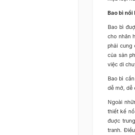
Bao bì nổi
Bao bì đuợ
cho nhãn h
phải cung 
của sản ph
việc di ch
Bao bì cần
dễ mở, dễ 
Ngoài nhữn
thiết kế n
đuợc trung
tranh. Điề