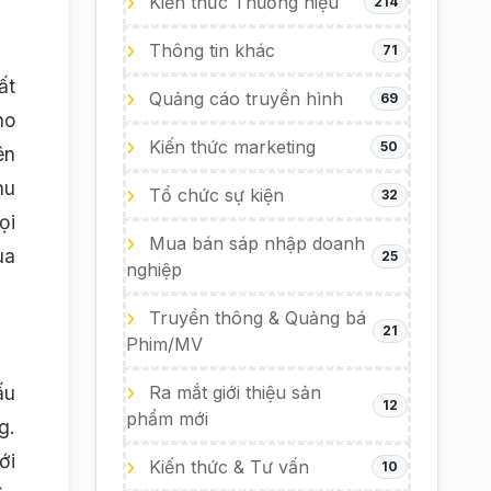
Kiến thức Thương hiệu
214
Thông tin khác
71
ất
Quảng cáo truyền hình
69
ho
Kiến thức marketing
50
ên
hu
Tổ chức sự kiện
32
ọi
Mua bán sáp nhập doanh
ua
25
nghiệp
Truyền thông & Quảng bá
21
Phim/MV
ấu
Ra mắt giới thiệu sản
12
phẩm mới
g.
ới
Kiến thức & Tư vấn
10