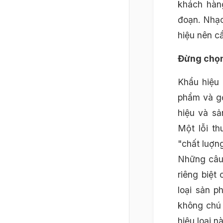
khách hàn
đoạn. Nhạc
hiệu nên c
Đừng chọn
Khẩu hiệu 
phẩm và gợ
hiệu và sả
Một lỗi th
"chất luợng
Những câu 
riêng biệt
loại sản p
không chú 
hiệu loại nà