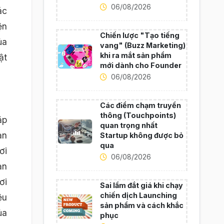
06/08/2026
ác
ện
Chiến lược "Tạo tiếng
ủa
vang" (Buzz Marketing)
khi ra mắt sản phẩm
ật
mới dành cho Founder
06/08/2026
Các điểm chạm truyền
thông (Touchpoints)
ặp
quan trọng nhất
ản
Startup không được bỏ
qua
ơi
06/08/2026
ản
ơi
Sai lầm đắt giá khi chạy
chiến dịch Launching
ệu
sản phẩm và cách khắc
ủa
phục