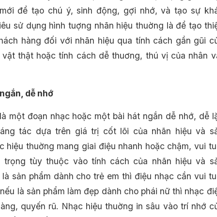
ới để tạo chú ý, sinh động, gợi nhớ, và tạo sự kh
tiêu sử dụng hình tuợng nhãn hiệu thuờng là để tạo thi
ách hàng đối với nhãn hiệu qua tính cách gần gũi c
, vật thật hoặc tính cách dễ thuơng, thú vị của nhân v
 ngắn, dễ nhớ
là một đoạn nhạc hoặc một bài hát ngắn dễ nhớ, dễ l
sáng tác dựa trên giá trị cốt lõi của nhãn hiệu và s
 hiệu thuờng mang giai điệu nhanh hoặc chậm, vui tu
 trọng tùy thuộc vào tính cách của nhãn hiệu và s
là sản phẩm dành cho trẻ em thì điệu nhạc cần vui tu
 nếu là sản phẩm làm đẹp dành cho phái nữ thì nhạc đi
àng, quyến rũ. Nhạc hiệu thuờng in sâu vào trí nhớ c