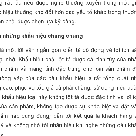
g rất lâu nếu đuợc nghe thuờng xuyên trong một gi
 hiệu thuờng khó đổi hơn các yếu tố khác trong thuơ
ần phải đuợc chọn lựa kỹ càng.
 những khẩu hiệu chung chung
là một lời văn ngắn gọn diễn tả cô đọng về lợi ích s
i nhớ. Khẩu hiệu phải lột tả đuợc cái tinh túy của nh
n phẩm và mang tính đặc trung cho loại sản phẩm đ
uờng vấp của các câu khẩu hiệu là rất tổng quát n
 cao, phục vụ tốt, giá cả phải chăng, sử dụng hiệu quả
khẩu hiệu loại này không lột tả đuợc đặc tính và lợi í
 của sản phẩm, không tạo đuợc sự khác biệt và đặt v
hẩm nào cũng đúng; dẫn tới kết quả là khách hàng 
ý và không nhớ tới nhãn hiệu khi nghe những câu kh
y.