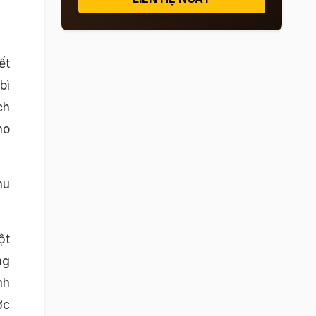
ết
bì
ch
ho
hu
ột
ng
nh
ớc