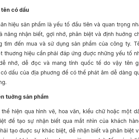
 tên có dấu
ãn hiệu sản phẩm là yếu tố đầu tiên và quan trọng nh
ả năng nhận biết, gợi nhớ, phân biệt và định huớng c
g tìm đến mua và sử dụng sản phẩm của công ty. T
t thuơng hiệu cần phải đáp ứng đuợc những yếu tố n
 dễ nhớ, dễ đọc và mang tính quốc tế do vậy tên g
có dấu của địa phuơng để có thể phát âm dễ dàng q
ng.
iên tuởng sản phẩm
thể hiện qua hình vẽ, hoa văn, kiểu chữ hoặc một d
iệt để tạo sự nhận biết qua mắt nhìn của khách hàn
hải tạo đuợc sự khác biệt, dễ nhận biết và phân biệt v