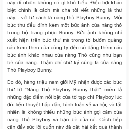
này dĩ nhiên không có gì khó hiểu. Điều hơi khác
biệt chính là cách mà cha tôi viết những lá thư
này… với tư cách là nàng thỏ Playboy Bunny. Mỗi
bức thư đều đính kèm một bức ảnh của nàng thỏ
trong bộ trang phục Bunny. Bức ảnh không chỉ
xuất hiện trên bức thư mà trong tờ bướm quảng
cáo kèm theo của công ty đều có đăng thêm các
bức ảnh khác nhau của nàng Thỏ cũng như bạn
bè của nàng. Thậm chí chữ ký cũng là của nàng
Thỏ Playboy Bunny.
Do đó, hàng triệu nam giới Mỹ nhận được các bức
thư từ “Nàng Thỏ Playboy Bunny thật”, miêu tả
những đặc điểm nổi bật của tờ tạp chí Playboy lúc
đó: tiểu thuyết hấp dẫn, bình luận về xã hội, và tất
nhiên là không thiếu những bức ảnh gợi cảm của
nàng Thỏ Playboy và bạn bè của cô. Cách tiếp
cận đầy sức lôi cuốn này đã gặt hái kết quả thành