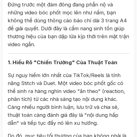
Đứng trước một đám đông đang phẫn nộ và
những video bóc phốt mọc lên như nấm, bạn
không thể dùng thông cáo báo chí dài 3 trang A4
để giải quyết. Dưới đây là cẩm nang sinh tồn giúp
thương hiệu của bạn dập lửa kịp thời trên mặt trận
video ngắn.
1. Hiểu Rõ "Chiến Trường" Của Thuật Toán
Sự nguy hiểm lớn nhất của TikTok/Reels là tính
năng Stitch và Duet. Một video bóc phốt gốc có
thể sinh ra hàng nghìn video "ăn theo" (reaction,
phân tích) từ các nhà sáng tạo nội dung khác.
Càng nhiều người bình luận, lưu trữ và chia sẻ,
thuật toán càng đánh giá đây là "nội dung hấp
dẫn" và tiếp tục đẩy nó lên xu hướng.
Do đó, mục tiêu tối thượng của bạn không phải là