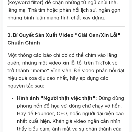
(keyword filter) để chặn những từ ngữ chửi thề,
lăng mạ. Thả tim hoặc phản hồi lịch sự, ngắn gọn
những bình luận mang tính chất xây dựng.
3. Bí Quyết Sản Xuất Video "Giải Oan/Xin Lỗi"
Chuẩn Chỉnh
Một thông cáo báo chí dở có thể chìm vào lãng
quên, nhưng một video xin lỗi tồi trên TikTok sẽ
trở thành "meme" vĩnh viễn. Để video phản hồi đạt
hiệu quả xoa dịu cao nhất, hãy áp dụng các
nguyên tắc sau:
Hình ảnh "Người thật việc thật":
Đừng dùng
phông nền đồ họa với dòng chữ chạy vô hồn.
Hãy để Founder, CEO, hoặc người đại diện cao
nhất xuất hiện. Khán giả video ngắn cần nhìn
thấy biểu cảm, ánh mắt và sự chân thành của