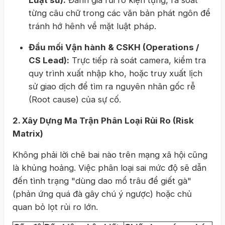
Luật sư):
Đánh giá rủi ro kiện tụng, rà soát
từng câu chữ trong các văn bản phát ngôn để
tránh hớ hênh về mặt luật pháp.
Đầu mối Vận hành & CSKH (Operations /
CS Lead):
Trực tiếp rà soát camera, kiểm tra
quy trình xuất nhập kho, hoặc truy xuất lịch
sử giao dịch để tìm ra nguyên nhân gốc rễ
(Root cause) của sự cố.
2. Xây Dựng Ma Trận Phân Loại Rủi Ro (Risk
Matrix)
Không phải lời chê bai nào trên mạng xã hội cũng
là khủng hoảng. Việc phân loại sai mức độ sẽ dẫn
đến tình trạng "dùng dao mổ trâu để giết gà"
(phản ứng quá đà gây chú ý ngược) hoặc chủ
quan bỏ lọt rủi ro lớn.