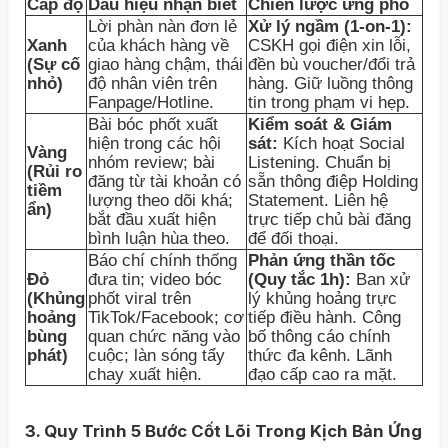
Cấp độ
Dấu hiệu nhận biết
Chiến lược ứng phó
Lời phàn nàn đơn lẻ
Xử lý ngầm (1-on-1):
Xanh
của khách hàng về
CSKH gọi điện xin lỗi,
(Sự cố
giao hàng chậm, thái
đền bù voucher/đổi trả
nhỏ)
độ nhân viên trên
hàng. Giữ luồng thông
Fanpage/Hotline.
tin trong phạm vi hẹp.
Bài bóc phốt xuất
Kiểm soát & Giám
hiện trong các hội
sát:
Kích hoạt Social
Vàng
nhóm review; bài
Listening. Chuẩn bị
(Rủi ro
đăng từ tài khoản có
sẵn thông điệp Holding
tiềm
lượng theo dõi khá;
Statement. Liên hệ
ẩn)
bắt đầu xuất hiện
trực tiếp chủ bài đăng
bình luận hùa theo.
để đối thoại.
Báo chí chính thống
Phản ứng thần tốc
Đỏ
đưa tin; video bóc
(Quy tắc 1h):
Ban xử
(Khủng
phốt viral trên
lý khủng hoảng trực
hoảng
TikTok/Facebook; cơ
tiếp điều hành. Công
bùng
quan chức năng vào
bố thông cáo chính
phát)
cuộc; làn sóng tẩy
thức đa kênh. Lãnh
chay xuất hiện.
đạo cấp cao ra mặt.
3. Quy Trình 5 Bước Cốt Lõi Trong Kịch Bản Ứng