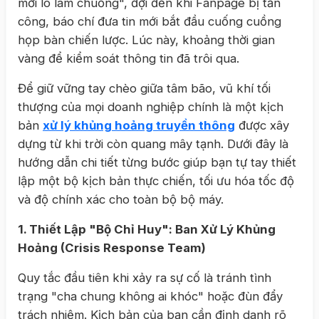
mới lo làm chuồng", đợi đến khi Fanpage bị tấn
công, báo chí đưa tin mới bắt đầu cuống cuồng
họp bàn chiến lược. Lúc này, khoảng thời gian
vàng để kiểm soát thông tin đã trôi qua.
Để giữ vững tay chèo giữa tâm bão, vũ khí tối
thượng của mọi doanh nghiệp chính là một kịch
bản
xử lý khủng hoảng truyền thông
được xây
dựng từ khi trời còn quang mây tạnh. Dưới đây là
hướng dẫn chi tiết từng bước giúp bạn tự tay thiết
lập một bộ kịch bản thực chiến, tối ưu hóa tốc độ
và độ chính xác cho toàn bộ bộ máy.
1. Thiết Lập "Bộ Chỉ Huy": Ban Xử Lý Khủng
Hoảng (Crisis Response Team)
Quy tắc đầu tiên khi xảy ra sự cố là tránh tình
trạng "cha chung không ai khóc" hoặc đùn đẩy
trách nhiệm. Kịch bản của bạn cần định danh rõ