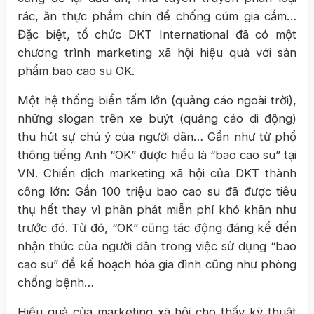
rác, ăn thực phẩm chín để chống cúm gia cầm…
Đặc biệt, tổ chức DKT International đã có một
chương trình marketing xã hội hiệu quả với sản
phẩm bao cao su OK.
Một hệ thống biển tấm lớn (quảng cáo ngoài trời),
những slogan trên xe buýt (quảng cáo di động)
thu hút sự chú ý của người dân… Gần như từ phổ
thông tiếng Anh “OK” được hiểu là “bao cao su” tại
VN. Chiến dịch marketing xã hội của DKT thành
công lớn: Gần 100 triệu bao cao su đã được tiêu
thụ hết thay vì phân phát miễn phí khó khăn như
trước đó. Từ đó, “OK” cũng tác động đáng kể đến
nhận thức của người dân trong việc sử dụng “bao
cao su” để kế hoạch hóa gia đình cũng như phòng
chống bệnh…
Hiệu quả của marketing xã hội cho thấy kỹ thuật