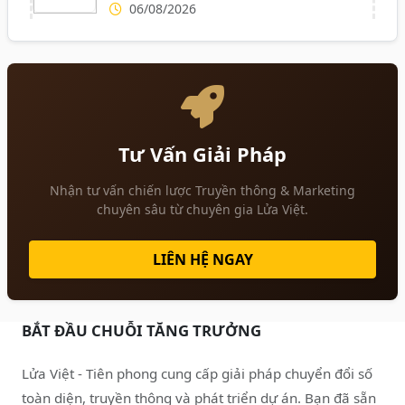
06/08/2026
Tư Vấn Giải Pháp
Nhận tư vấn chiến lược Truyền thông & Marketing
chuyên sâu từ chuyên gia Lửa Việt.
LIÊN HỆ NGAY
BẮT ĐẦU CHUỖI TĂNG TRƯỞNG
Lửa Việt - Tiên phong cung cấp giải pháp chuyển đổi số
toàn diện, truyền thông và phát triển dự án. Bạn đã sẵn