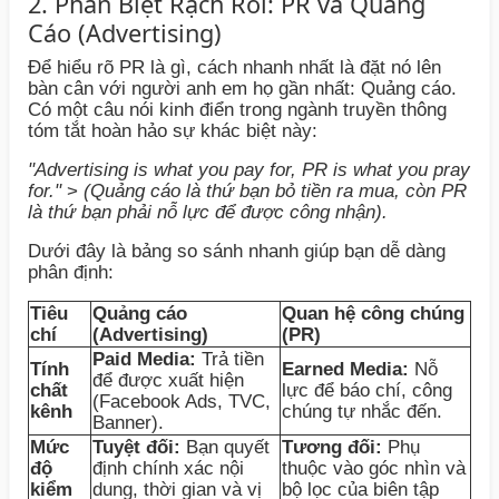
2. Phân Biệt Rạch Ròi: PR và Quảng
Cáo (Advertising)
Để hiểu rõ PR là gì, cách nhanh nhất là đặt nó lên
bàn cân với người anh em họ gần nhất: Quảng cáo.
Có một câu nói kinh điển trong ngành truyền thông
tóm tắt hoàn hảo sự khác biệt này:
"Advertising is what you pay for, PR is what you pray
for."
>
(Quảng cáo là thứ bạn bỏ tiền ra mua, còn PR
là thứ bạn phải nỗ lực để được công nhận).
Dưới đây là bảng so sánh nhanh giúp bạn dễ dàng
phân định:
Tiêu
Quảng cáo
Quan hệ công chúng
chí
(Advertising)
(PR)
Paid Media:
Trả tiền
Tính
Earned Media:
Nỗ
để được xuất hiện
chất
lực để báo chí, công
(Facebook Ads, TVC,
kênh
chúng tự nhắc đến.
Banner).
Mức
Tuyệt đối:
Bạn quyết
Tương đối:
Phụ
độ
định chính xác nội
thuộc vào góc nhìn và
kiểm
dung, thời gian và vị
bộ lọc của biên tập