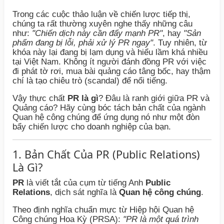
Trong các cuộc thảo luận về chiến lược tiếp thị,
chúng ta rất thường xuyên nghe thấy những câu
như:
"Chiến dịch này cần đẩy mạnh PR"
, hay
"Sản
phẩm đang bị lỗi, phải xử lý PR ngay"
. Tuy nhiên, từ
khóa này lại đang bị lạm dụng và hiểu lầm khá nhiều
tại Việt Nam. Không ít người đánh đồng PR với việc
đi phát tờ rơi, mua bài quảng cáo tâng bốc, hay thậm
chí là tạo chiêu trò (scandal) để nổi tiếng.
Vậy thực chất
PR là gì
? Đâu là ranh giới giữa PR và
Quảng cáo? Hãy cùng bóc tách bản chất của ngành
Quan hệ công chúng để ứng dụng nó như một đòn
bẩy chiến lược cho doanh nghiệp của bạn.
1. Bản Chất Của PR (Public Relations)
Là Gì?
PR
là viết tắt của cụm từ tiếng Anh
Public
Relations
, dịch sát nghĩa là
Quan hệ công chúng
.
Theo định nghĩa chuẩn mực từ Hiệp hội Quan hệ
Công chúng Hoa Kỳ (PRSA):
"PR là một quá trình