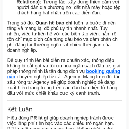
Relations):
Tương tác, xây dựng thiện cảm với
người dân địa phương nơi đặt nhà máy hoặc tệp
khách hàng hạt nhân trên các diễn đàn.
Trong số đó,
Quan hệ báo chí
luôn là bước đi nền
tảng và mang lại độ phủ uy tín nhanh nhất. Tuy
nhiên, việc tự liên hệ với các biên tập viên, nắm rõ
tôn chỉ mục đích của từng đầu báo và đàm phán chi
phí đăng tải thường ngốn rất nhiều thời gian của
doanh nghiệp.
Để quy trình lên bài diễn ra chuẩn xác, thông điệp
không bị cắt gọt và tối ưu hóa ngân sách đầu tư, giải
pháp thông minh là tận dụng dịch vụ
booking quảng
cáo
chuyên nghiệp từ các Agency. Mạng lưới đối tác
sâu rộng từ Agency sẽ giúp doanh nghiệp dễ dàng
xuất hiện trang trọng trên các đầu báo điện tử hàng
đầu với mức chiết khấu cực kỳ cạnh tranh.
Kết Luận
Hiểu đúng
PR là gì
giúp doanh nghiệp tránh được
việc lãng phí tiền bạc vào các chiêu trò ngắn hạn.
PR là một cuộc chạy marathon, không phải là đợt