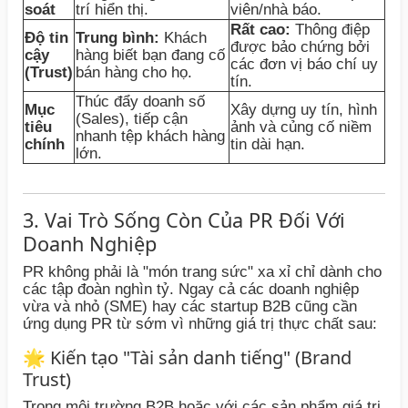
soát
trí hiển thị.
viên/nhà báo.
Rất cao:
Thông điệp
Độ tin
Trung bình:
Khách
được bảo chứng bởi
cậy
hàng biết bạn đang cố
các đơn vị báo chí uy
(Trust)
bán hàng cho họ.
tín.
Thúc đẩy doanh số
Mục
Xây dựng uy tín, hình
(Sales), tiếp cận
tiêu
ảnh và củng cố niềm
nhanh tệp khách hàng
chính
tin dài hạn.
lớn.
3. Vai Trò Sống Còn Của PR Đối Với
Doanh Nghiệp
PR không phải là "món trang sức" xa xỉ chỉ dành cho
các tập đoàn nghìn tỷ. Ngay cả các doanh nghiệp
vừa và nhỏ (SME) hay các startup B2B cũng cần
ứng dụng PR từ sớm vì những giá trị thực chất sau:
🌟 Kiến tạo "Tài sản danh tiếng" (Brand
Trust)
Trong môi trường B2B hoặc với các sản phẩm giá trị