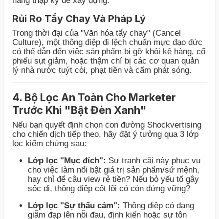
hàng thập kỷ để xây dựng.
Rủi Ro Tẩy Chay Và Pháp Lý
Trong thời đại của "Văn hóa tẩy chay" (Cancel
Culture), một thông điệp đi lệch chuẩn mực đạo đức
có thể dẫn đến việc sản phẩm bị gỡ khỏi kệ hàng, cổ
phiếu sụt giảm, hoặc thậm chí bị các cơ quan quản
lý nhà nước tuýt còi, phạt tiền và cấm phát sóng.
4. Bộ Lọc An Toàn Cho Marketer
Trước Khi "Bật Đèn Xanh"
Nếu bạn quyết định chọn con đường Shockvertising
cho chiến dịch tiếp theo, hãy đặt ý tưởng qua 3 lớp
lọc kiểm chứng sau:
Lớp lọc "Mục đích":
Sự tranh cãi này phục vụ
cho việc làm nổi bật giá trị sản phẩm/sứ mệnh,
hay chỉ để câu view rẻ tiền? Nếu bỏ yếu tố gây
sốc đi, thông điệp cốt lõi có còn đứng vững?
Lớp lọc "Sự thấu cảm":
Thông điệp có đang
giẫm đạp lên nỗi đau, định kiến hoặc sự tôn