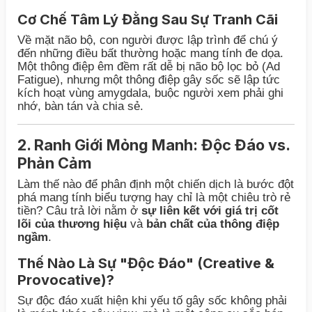
Cơ Chế Tâm Lý Đằng Sau Sự Tranh Cãi
Về mặt não bộ, con người được lập trình để chú ý
đến những điều bất thường hoặc mang tính đe dọa.
Một thông điệp êm đềm rất dễ bị não bộ lọc bỏ (Ad
Fatigue), nhưng một thông điệp gây sốc sẽ lập tức
kích hoạt vùng amygdala, buộc người xem phải ghi
nhớ, bàn tán và chia sẻ.
2. Ranh Giới Mỏng Manh: Độc Đáo vs.
Phản Cảm
Làm thế nào để phân định một chiến dịch là bước đột
phá mang tính biểu tượng hay chỉ là một chiêu trò rẻ
tiền? Câu trả lời nằm ở
sự liên kết với giá trị cốt
lõi của thương hiệu
và
bản chất của thông điệp
ngầm
.
Thế Nào Là Sự "Độc Đáo" (Creative &
Provocative)?
Sự độc đáo xuất hiện khi yếu tố gây sốc không phải