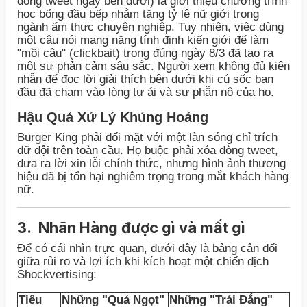
dòng tweet ngay bên dưới) là giới thiệu chương trình
học bổng đầu bếp nhằm tăng tỷ lệ nữ giới trong
ngành ẩm thực chuyên nghiệp. Tuy nhiên, việc dùng
một câu nói mang nặng tính định kiến giới để làm
"mồi câu" (clickbait) trong đúng ngày 8/3 đã tạo ra
một sự phản cảm sâu sắc. Người xem không đủ kiên
nhẫn để đọc lời giải thích bên dưới khi cú sốc ban
đầu đã chạm vào lòng tự ái và sự phẫn nộ của họ.
Hậu Quả Xử Lý Khủng Hoảng
Burger King phải đối mặt với một làn sóng chỉ trích
dữ dội trên toàn cầu. Họ buộc phải xóa dòng tweet,
đưa ra lời xin lỗi chính thức, nhưng hình ảnh thương
hiệu đã bị tổn hại nghiêm trọng trong mắt khách hàng
nữ.
3. Nhãn Hàng được gì và mất gì
Để có cái nhìn trực quan, dưới đây là bảng cân đối
giữa rủi ro và lợi ích khi kích hoạt một chiến dịch
Shockvertising:
Tiêu
Những "Quả Ngọt"
Những "Trái Đắng"