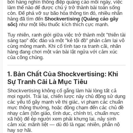
bởi hàng nghìn thông điệp quảng cáo mỗi ngày, việc
làm thế nào để được chú ý trở thành bài toán sống
còn. Để phá vỡ sự bão hòa thông tin đó, nhiều nhãn
hàng đã tìm đến
Shockvertising (Quảng cáo gây
sốc)
như một liều thuốc kích thích cực mạnh.
Tuy nhiên, ranh giới giữa việc trở thành một "thiên tài
sáng tạo" độc đáo và một "kẻ tội đồ" phản cảm lại vô
cùng mỏng manh. Khi cố tình tạo ra tranh cãi, nhãn
hàng đang chơi một ván bài lật ngửa với cảm xúc
của công chúng.
1. Bản Chất Của Shockvertising: Khi
Sự Tranh Cãi Là Mục Tiêu
Shockvertising không cố gắng làm hài lòng tất cả
mọi người. Trái lại, chiến lược này chủ động sử dụng
các yếu tố gây mạnh về thị giác, vi phạm các chuẩn
mực thông thường, hoặc động chạm đến các chủ đề
nhạy cảm (tôn giáo, tình dục, chính trị, chuẩn mực
xã hội) để ép người xem phải khựng lại, nảy sinh
cảm xúc mãnh liệt — dù đó là ngạc nhiên, phẫn nộ
hay sợ hãi.