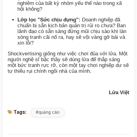
nghiêm của bất kỳ nhóm yếu thế nào trong xã
hội không?
Lớp lọc "Sức chịu đựng":
Doanh nghiệp đã
chuẩn bị sẵn kịch bản quản trị rủi ro chưa? Ban
lãnh đạo có sẵn sàng đứng mũi chịu sào khi làn
sóng tranh cãi nổ ra, hay sẽ vội vàng gỡ bài và
xin lỗi?
Shockvertising giống như việc chơi đùa với lửa. Một
người nghệ sĩ bậc thầy sẽ dùng lửa để thắp sáng
một bức tranh rực rỡ, còn một tay chơi nghiệp dư sẽ
tự thiêu rụi chính ngôi nhà của mình.
Lửa Việt
Tags:
#quảng cáo