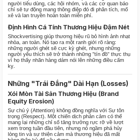
người tiêu dùng, các hội nhóm, và các cơ quan báo
chí sẽ tự động mang thông điệp đó đi phân tích, mổ
xẻ và lan truyền hoàn toàn miễn phí.
Định Hình Cá Tính Thương Hiệu Đậm Nét
Shockvertising giúp thương hiệu rũ bỏ hình ảnh nhạt
nhòa, an toàn. Nó tạo ra một ranh giới rõ ràng:
những người ghét sẽ cực kỳ ghét, nhưng những
người yêu thích sẽ trở thành những "tín đồ" thực thụ
vì họ thấy nhãn hàng dám nói lên những điều cấm
kỵ.
Những "Trái Đắng" Dài Hạn (Losses)
Xói Mòn Tài Sản Thương Hiệu (Brand
Equity Erosion)
Sự chú ý (Attention) không đồng nghĩa với Sự tôn
trọng (Respect). Một chiến dịch phản cảm có thể
mang lại những chỉ số tăng trưởng rực rỡ về lượt
xem trong tuần đầu tiên, nhưng nó ngầm phá hủy
lòng tin và sự thiện cảm mà thương hiệu đã mất