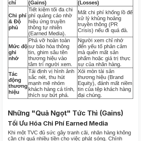
chí
(Gains)
(Losses)
Tiết kiệm tối đa chi
Mất chi phí khổng lồ để
Chi phí
phí quảng cáo nhờ
xử lý khủng hoảng
& Độ
hiệu ứng truyền
truyền thông (PR
phủ
thông tự nhiên
Crisis) nếu đi quá đà.
(Earned Media).
Phá vỡ hoàn toàn
Người xem chỉ nhớ
Mức độ
sự bão hòa thông
đến yếu tố phản cảm
ghi
tin, ghim sâu tên
mà quên mất sản
nhớ
thương hiệu vào
phẩm hoặc giá trị thực
tâm trí người xem.
sự của nhãn hàng.
Tái định vị hình ảnh
Xói mòn tài sản
Tác
sắc nét, thu hút
thương hiệu (Brand
động
mạnh mẽ nhóm
Equity), đánh mất niềm
thương
khách hàng cá tính,
tin của tệp khách hàng
hiệu
thích sự bứt phá.
đại chúng.
Những "Quả Ngọt" Tức Thì (Gains)
Tối Ưu Hóa Chi Phí Earned Media
Khi một TVC đủ sức gây tranh cãi, nhãn hàng không
cần chi quá nhiều tiền cho việc phát sóng. Chính