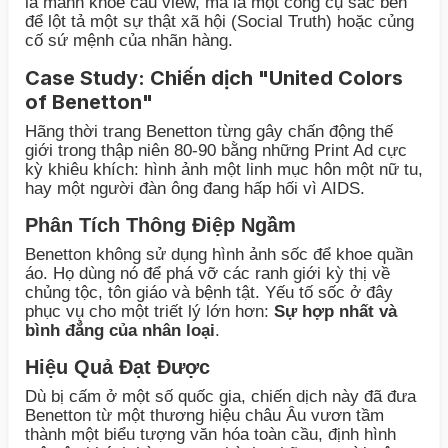
là mánh khóe câu view, mà là một công cụ sắc bén
để lột tả một sự thật xã hội (Social Truth) hoặc củng
cố sứ mệnh của nhãn hàng.
Case Study: Chiến dịch "United Colors
of Benetton"
Hãng thời trang Benetton từng gây chấn động thế
giới trong thập niên 80-90 bằng những Print Ad cực
kỳ khiêu khích: hình ảnh một linh mục hôn một nữ tu,
hay một người đàn ông đang hấp hối vì AIDS.
Phân Tích Thông Điệp Ngầm
Benetton không sử dụng hình ảnh sốc để khoe quần
áo. Họ dùng nó để phá vỡ các ranh giới kỳ thị về
chủng tộc, tôn giáo và bệnh tật. Yếu tố sốc ở đây
phục vụ cho một triết lý lớn hơn:
Sự hợp nhất và
bình đẳng của nhân loại
.
Hiệu Quả Đạt Được
Dù bị cấm ở một số quốc gia, chiến dịch này đã đưa
Benetton từ một thương hiệu châu Âu vươn tầm
thành một biểu tượng văn hóa toàn cầu, định hình