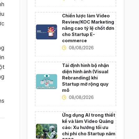
nh
ệu
Chiến lược làm Video
Review/KOC Marketing
ức
nâng cao tỷ lệ chốt đơn
cho Startup E-
commerce
ng
08/08/2026
ên
Tái định hình bộ nhận
ột
diện hình ảnh (Visual
ng
Rebranding) khi
Startup mở rộng quy
mô
08/08/2026
ns
Ứng dụng AI trong thiết
kế và làm Video Quảng
cáo: Xu hướng tối ưu
chi phí cho Startup năm