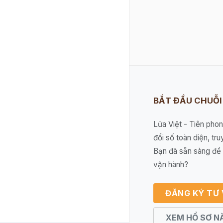
BẮT ĐẦU CHUỖ
Lửa Việt - Tiên pho
đổi số toàn diện, tru
Bạn đã sẵn sàng để 
vận hành?
ĐĂNG KÝ TƯ
XEM HỒ SƠ N