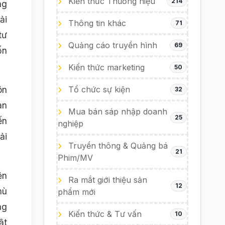
Kiến thức Thương hiệu
214
ng
ải
Thông tin khác
71
tư
Quảng cáo truyền hình
69
ốn
Kiến thức marketing
50
ôn
Tổ chức sự kiện
32
an
Mua bán sáp nhập doanh
25
ến
nghiệp
ải
Truyền thông & Quảng bá
21
Phim/MV
ện
Ra mắt giới thiệu sản
12
hù
phẩm mới
ng
Kiến thức & Tư vấn
10
ật