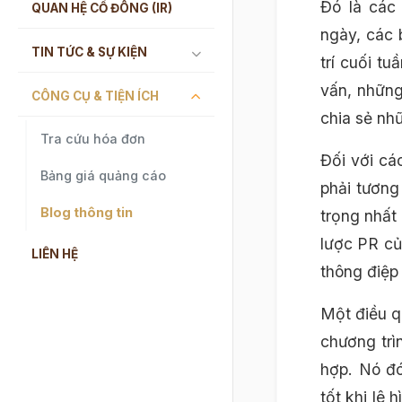
Đó là các 
QUAN HỆ CỔ ĐÔNG (IR)
ngày, các b
TIN TỨC & SỰ KIỆN
trí cuối tu
vấn, nhữn
CÔNG CỤ & TIỆN ÍCH
chia sẻ nh
Tra cứu hóa đơn
Đối với cá
Bảng giá quảng cáo
phải tương
Blog thông tin
trọng nhất
lược PR củ
LIÊN HỆ
thông điệp
Một điều q
chương trì
hợp. Nó đó
tốt khi lê 