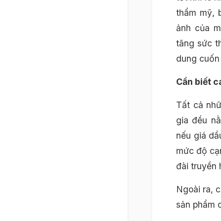
thẩm mỹ, b
ảnh của mộ
tăng sức t
dung cuốn 
Cần biết c
Tất cả nh
gia đều n
nếu giá dầ
mức độ cạn
đài truyền 
Ngoài ra, c
sản phẩm c