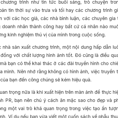
chương trình như tin tức buổi sáng, trò chuyện tro
ản tin thời sự vào trưa và tối hay các chương trình gi
ần với các học giả, các nhà bình luận, các chuyên gia 
g doanh nhân thành công hay bất cứ cá nhân nào mu
ững kinh nghiệm thú vị của mình trong cuộc sống.
c nhà sản xuất chương trình, một nội dung hấp dẫn lu
 đồng với chất lượng hình ảnh tốt. Đó cũng là điều qu
 mà bạn có thể khai thác ở các đài truyền hình cho chi
a mình. Nên nhớ rằng không có hình ảnh, việc truyền t
 của bạn đến công chúng sẽ kém hiệu quả.
uan trọng nữa là khi xuất hiện trên màn ảnh để thực hi
nh PR, bạn nên chú ý cách ăn mặc sao cho đẹp và p
ng một vai trò khá quan trọng trong việc tạo ấn tượ
hình. Ví dụ nếu bạn vừa viết một cuốn sách về phẫu thu