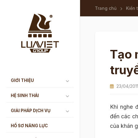
Trang chủ
Kiến 
Tạo m
truy
GIỚI THIỆU
23/04/201
HỆ SINH THÁI
Khi nghe đ
GIẢI PHÁP DỊCH VỤ
đến các ch
của khán g
HỒ SƠ NĂNG LỰC