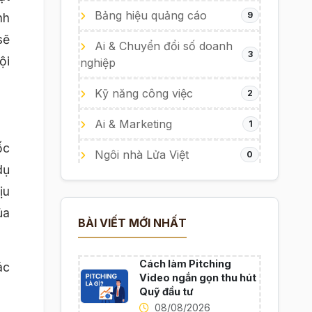
Bảng hiệu quảng cáo
9
nh
sẽ
Ai & Chuyển đổi số doanh
3
ội
nghiệp
Kỹ năng công việc
2
Ai & Marketing
1
ốc
Ngôi nhà Lửa Việt
0
dụ
ịu
ủa
BÀI VIẾT MỚI NHẤT
Cách làm Pitching
ác
Video ngắn gọn thu hút
Quỹ đầu tư
08/08/2026