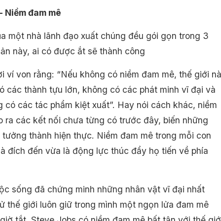
 - Niềm đam mê
ủa một nhà lãnh đạo xuất chúng đều gói gọn trong 3
iản này, ai có được ắt sẽ thành công
i ví von rằng: “Nếu không có niềm đam mê, thế giới n
ó các thành tựu lớn, không có các phát minh vĩ đại và
 có các tác phẩm kiệt xuất”. Hay nói cách khác, niềm
 ra các kết nối chưa từng có trước đây, biến những
 tưởng thành hiện thực. Niềm đam mê trong mỗi con
là đích đến vừa là động lực thúc đẩy họ tiến về phía
ộc sống đã chứng minh những nhân vật vĩ đại nhất
 sử thế giới luôn giữ trong mình một ngọn lửa đam mê
giờ tắt. Steve Jobs có niềm đam mê bất tận với thế giớ