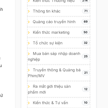
Kiến thức Thương hiệu
214
nh
Thông tin khác
71
Quảng cáo truyền hình
69
Kiến thức marketing
50
Tổ chức sự kiện
32
Mua bán sáp nhập doanh
25
u
nghiệp
u
Truyền thông & Quảng bá
21
Phim/MV
Ra mắt giới thiệu sản
12
phẩm mới
cứ
Kiến thức & Tư vấn
10