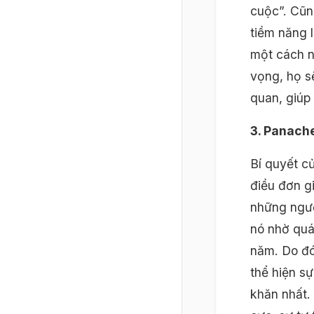
cuộc”. Cũn
tiềm năng l
một cách n
vọng, họ s
quan, giúp
3. Panache
Bí quyết c
điều đơn gi
những ngườ
nó nhờ quá 
năm. Do đó
thể hiện s
khăn nhất. 