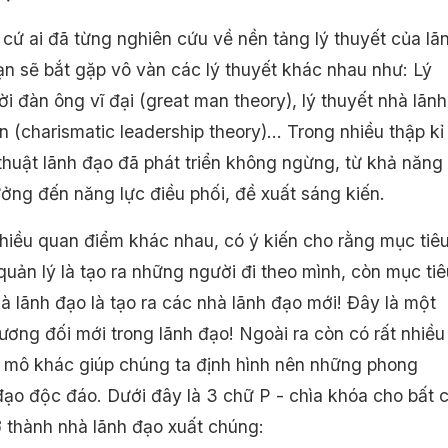
 cứ ai đã từng nghiên cứu về nền tảng lý thuyết của lã
ạn sẽ bắt gặp vô vàn các lý thuyết khác nhau như: Lý
i đàn ông vĩ đại (great man theory), lý thuyết nhà lãnh
n (charismatic leadership theory)… Trong nhiều thập kỉ
thuật lãnh đạo đã phát triển không ngừng, từ khả năng
ởng đến năng lực điều phối, đề xuất sáng kiến.
nhiều quan điểm khác nhau, có ý kiến cho rằng mục tiê
quản lý là tạo ra những người đi theo mình, còn mục tiê
à lãnh đạo là tạo ra các nhà lãnh đạo mới! Đây là một
ương đối mới trong lãnh đạo! Ngoài ra còn có rất nhiều
vi mô khác giúp chúng ta định hình nên những phong
đạo độc đáo. Dưới đây là 3 chữ P - chìa khóa cho bất 
ở thành nhà lãnh đạo xuất chúng: