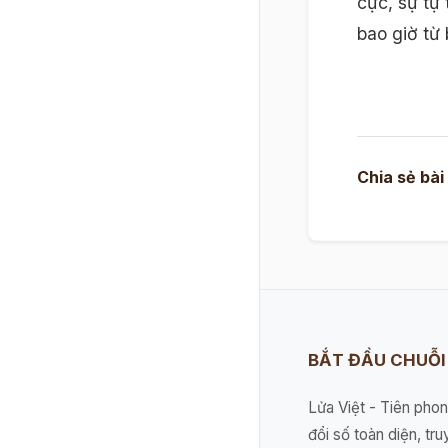
cực, sự tự 
bao giờ từ
Chia sẻ bài
BẮT ĐẦU CHUỖ
Lửa Việt - Tiên pho
đổi số toàn diện, tru