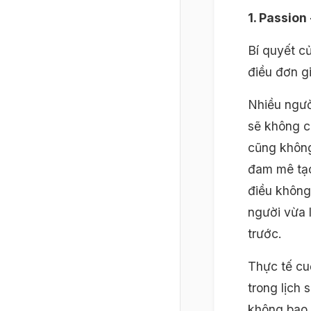
1. Passion
Bí quyết c
điều đơn g
Nhiều ngườ
sẽ không c
cũng không
đam mê tạo
điều không
người vừa 
trước.
Thực tế cu
trong lịch
không bao 