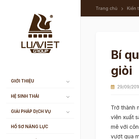
Trang chủ
Kiến 
Bí q
giỏi
GIỚI THIỆU
29/09/201
HỆ SINH THÁI
Trở thành 
GIẢI PHÁP DỊCH VỤ
viên xuất 
mê với công
HỒ SƠ NĂNG LỰC
vượt qua m