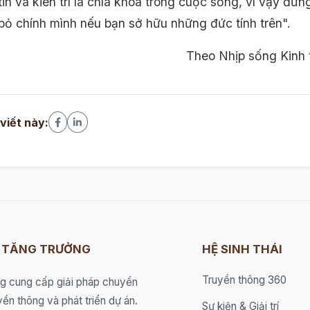
tin và kiên trì là chìa khóa trong cuộc sống, vì vậy đừn
 bỏ chính mình nếu bạn sở hữu những đức tính trên".
Theo Nhịp sống Kinh 
 viết này:
I TĂNG TRƯỞNG
HỆ SINH THÁI
Truyền thông 360
ng cung cấp giải pháp chuyển
yền thông và phát triển dự án.
Sự kiện & Giải trí