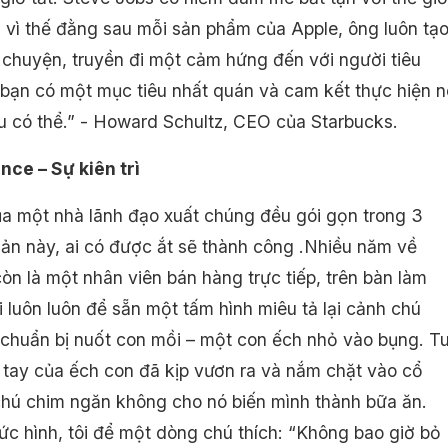
 vì thế đằng sau mỗi sản phẩm của Apple, ông luôn tạ
 chuyện, truyền đi một cảm hứng đến với người tiêu
 bạn có một mục tiêu nhất quán và cam kết thực hiện n
u có thể.” - Howard Schultz, CEO của Starbucks.
nce – Sự kiên trì
ủa một nhà lãnh đạo xuất chúng đều gói gọn trong 3
iản này, ai có được ắt sẽ thành công .Nhiều năm về
còn là một nhân viên bán hàng trực tiếp, trên bàn làm
i luôn luôn để sẵn một tấm hình miêu tả lại cảnh chú
chuẩn bị nuốt con mồi – một con ếch nhỏ vào bụng. T
 tay của ếch con đã kịp vươn ra và nắm chặt vào cổ
hú chim ngăn không cho nó biến mình thành bữa ăn.
ức hình, tôi để một dòng chú thích: “Không bao giờ bỏ