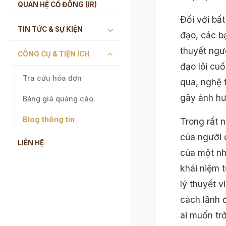
QUAN HỆ CỔ ĐÔNG (IR)
Đối với bất
TIN TỨC & SỰ KIỆN
đạo, các b
thuyết ngườ
CÔNG CỤ & TIỆN ÍCH
đạo lôi cuố
Tra cứu hóa đơn
qua, nghệ 
gây ảnh hư
Bảng giá quảng cáo
Blog thông tin
Trong rất 
của người 
LIÊN HỆ
của một nh
khái niệm t
lý thuyết 
cách lãnh 
ai muốn tr