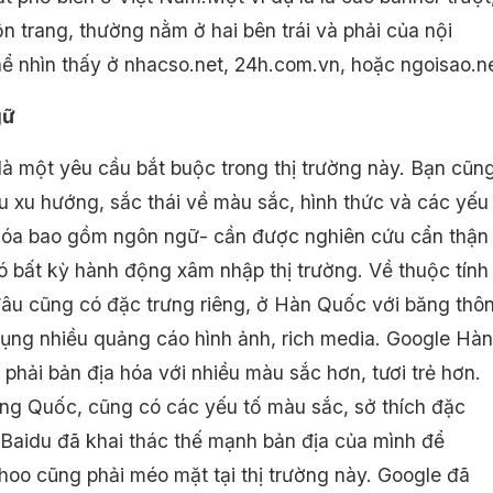
n trang, thường nằm ở hai bên trái và phải của nội
hể nhìn thấy ở nhacso.net, 24h.com.vn, hoặc ngoisao.n
gữ
 là một yêu cầu bắt buộc trong thị trường này. Bạn cũn
ểu xu hướng, sắc thái về màu sắc, hình thức và các yếu
hóa bao gồm ngôn ngữ- cần được nghiên cứu cẩn thận
có bất kỳ hành động xâm nhập thị trường. Về thuộc tính
đâu cũng có đặc trưng riêng, ở Hàn Quốc với băng thô
ụng nhiều quảng cáo hình ảnh, rich media. Google Hàn
phải bản địa hóa với nhiều màu sắc hơn, tươi trẻ hơn.
ung Quốc, cũng có các yếu tố màu sắc, sở thích đặc
 Baidu đã khai thác thế mạnh bản địa của mình để
hoo cũng phải méo mặt tại thị trường này. Google đã