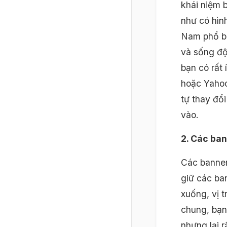
khái niệm 
như có hình
Nam phổ bi
và sống độ
bạn có rất
hoặc Yahoo
tự thay đổ
vào.
2. Các ban
Các banner
giữ các ba
xuống, vị 
chung, bạn
nhưng lại r