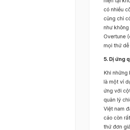
hiện tại kh
có nhiều c
cũng chỉ c
như không 
Overtune (
mọi thứ dễ
5. Dị ứng 
Khi những 
là một ví 
ứng với cộ
quản lý chi
Việt nam đ
cáo còn rấ
thứ đơn gi