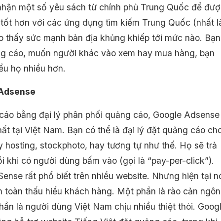
nhận một số yêu sách từ chính phủ Trung Quốc để đư
 tốt hơn với các ứng dụng tìm kiếm Trung Quốc (nhất l
ho thấy sức mạnh bản địa khủng khiếp tới mức nào. Bạn
g cáo, muốn người khác vào xem hay mua hàng, bạn
iểu họ nhiều hơn.
 Adsense
cáo bằng đại lý phân phối quảng cáo, Google Adsense
ất tại Việt Nam. Bạn có thể là đại lý đặt quảng cáo ch
y hosting, stockphoto, hay tương tự như thế. Họ sẽ trả
i khi có người dùng bấm vào (gọi là “pay-per-click”).
ense rất phổ biết trên nhiều website. Nhưng hiện tại n
 toàn thấu hiểu khách hàng. Một phần là rào cản ngôn
hần là người dùng Việt Nam chịu nhiều thiệt thòi. Goog