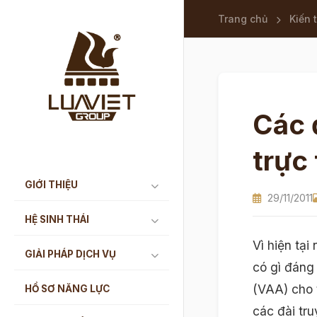
Trang chủ
Kiến 
Các 
trực
GIỚI THIỆU
29/11/2011
HỆ SINH THÁI
Vì hiện tạ
GIẢI PHÁP DỊCH VỤ
có gì đáng
(VAA) cho 
HỒ SƠ NĂNG LỰC
các đài tru