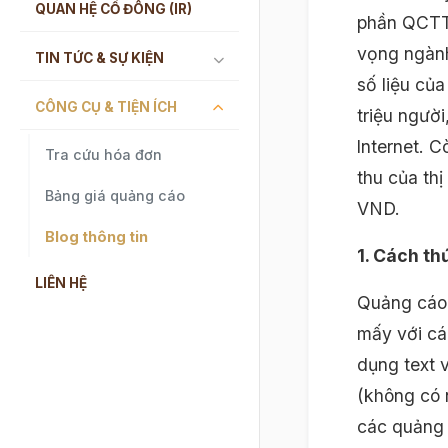
QUAN HỆ CỔ ĐÔNG (IR)
phần QCTT 
vọng ngành
TIN TỨC & SỰ KIỆN
số liệu của
CÔNG CỤ & TIỆN ÍCH
triệu ngườ
lnternet. 
Tra cứu hóa đơn
thu của th
Bảng giá quảng cáo
VND.
Blog thông tin
1. Cách th
LIÊN HỆ
Quảng cáo 
mấy với cá
dụng text v
(không có 
các quảng 