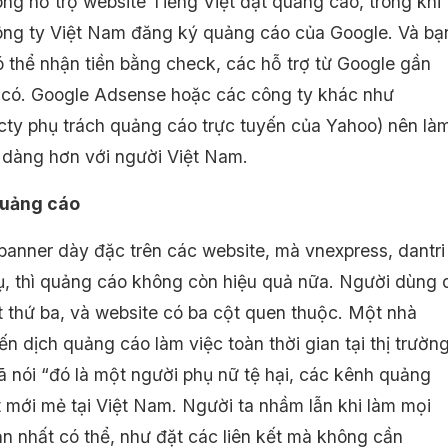
ông hỗ trợ website Tiếng Việt đặt quảng cáo, trong khi
ông ty Việt Nam đăng ký quảng cáo của Google. Và bạ
ó thể nhận tiền bằng check, các hỗ trợ từ Google gần
có. Google Adsense hoặc các công ty khác như
cty phụ trách quảng cáo trực tuyến của Yahoo) nên là
 dàng hơn với người Việt Nam.
quảng cáo
banner dày đặc trên các website, mà vnexpress, dantri
dụ, thì quảng cáo không còn hiệu quả nữa. Người dùng 
t thứ ba, và website có ba cột quen thuộc. Một nhà
ến dịch quảng cáo làm việc toàn thời gian tại thị trườn
ã nói “đó là một người phụ nữ tệ hại, các kênh quảng
t mới mẻ tại Việt Nam. Người ta nhầm lẫn khi làm mọi
ản nhất có thể, như đặt các liên kết mà không cần