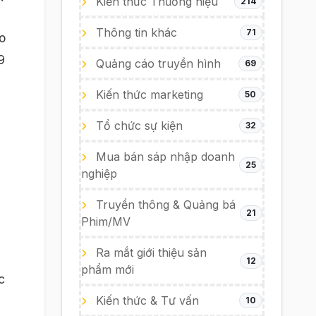
Kiến thức Thương hiệu
214
Thông tin khác
71
o
9
Quảng cáo truyền hình
69
Kiến thức marketing
50
Tổ chức sự kiện
32
Mua bán sáp nhập doanh
25
nghiệp
Truyền thông & Quảng bá
21
Phim/MV
Ra mắt giới thiệu sản
12
phẩm mới
c
Kiến thức & Tư vấn
10