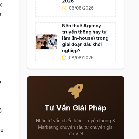
2026
ợc
08/08/2026
à
Nên thuê Agency
truyền thông hay tự
làm (In-house) trong
giai đoạn đầu khởi
nghiệp?
08/08/2026
o
Tư Vấn Giải Pháp
ó
Nhận tư vấn chiến lược Truyền thông &
Marketing chuyên sâu từ chuyên gia
le
Lửa Việt.