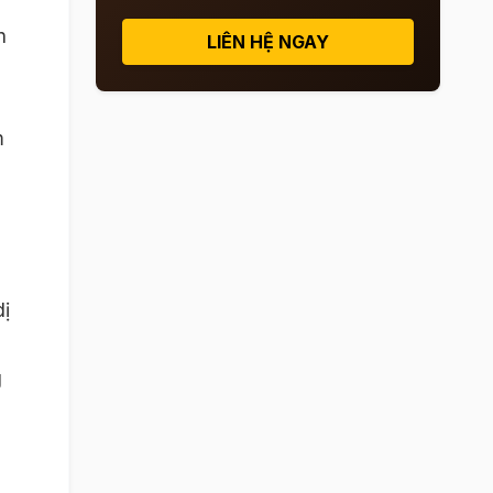
n
LIÊN HỆ NGAY
m
dị
g