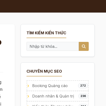
TÌM KIẾM KIẾN THỨC
o
CHUYÊN MỤC SEO
g
Booking Quảng cáo
272
am
Doanh nhân & Quản trị
ề
236
ị