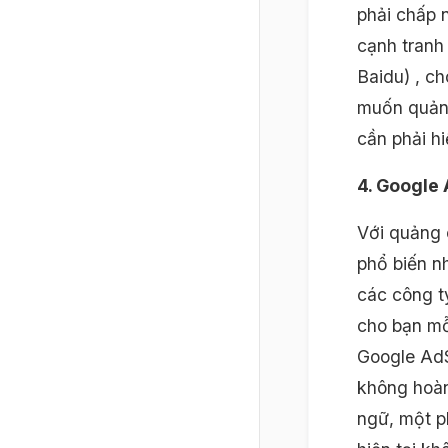
phải chấp 
cạnh tranh
Baidu) , c
muốn quản
cần phải h
4. Google
Với quảng 
phổ biến nh
các công t
cho bạn mỗ
Google AdS
không hoàn
ngữ, một p