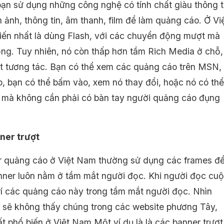
bạn sử dụng những công nghệ có tính chất giàu thông t
 ảnh, thông tin, âm thanh, film để làm quảng cáo. Ở Vi
ến nhất là dùng Flash, với các chuyển động mượt mà
ng. Tuy nhiên, nó còn thấp hơn tầm Rich Media ở chỗ,
 ít tương tác. Bạn có thể xem các quảng cáo trên MSN,
, bạn có thể bấm vào, xem nó thay đổi, hoặc nó có thể
i mà không cần phải có bàn tay người quảng cáo đụng
ner trượt
 quảng cáo ở Việt Nam thường sử dụng các frames đ
nner luôn nằm ở tầm mắt người đọc. Khi người đọc cu
trí các quảng cáo này trong tầm mắt người đọc. Nhìn
 sẽ không thấy chúng trong các website phương Tây,
ất phổ biến ở Việt Nam.Một ví dụ là là các banner trượt