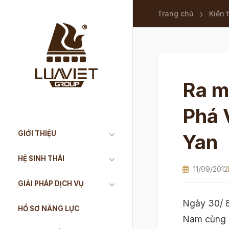
Trang chủ
Kiến 
Ra m
Phá 
GIỚI THIỆU
Yan
HỆ SINH THÁI
11/09/2012
GIẢI PHÁP DỊCH VỤ
Ngày 30/ 8
HỒ SƠ NĂNG LỰC
Nam cùng M