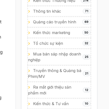
Kiến thức Thương hiệu
214
Thông tin khác
71
t
Quảng cáo truyền hình
69
Kiến thức marketing
50
m
Tổ chức sự kiện
32
ng
Mua bán sáp nhập doanh
25
nghiệp
Truyền thông & Quảng bá
21
Phim/MV
Ra mắt giới thiệu sản
12
phẩm mới
g
Kiến thức & Tư vấn
10