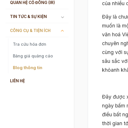
QUAN HỆ CỔ ĐÔNG (IR)
của nhiều 
Đây là chư
TIN TỨC & SỰ KIỆN
muốn là mộ
CÔNG CỤ & TIỆN ÍCH
văn hoá Việ
chuyên ngh
Tra cứu hóa đơn
cùng với s
Bảng giá quảng cáo
sâu sắc vớ
Blog thông tin
khỏanh kh
LIÊN HỆ
Đây được x
ngày bấm m
điều bất ng
thời gian tớ