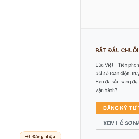
BẮT ĐẦU CHUỖ
Lửa Việt - Tiên pho
đổi số toàn diện, tru
Bạn đã sẵn sàng để 
vận hành?
ĐĂNG KÝ TƯ
XEM HỒ SƠ N
Đăng nhập