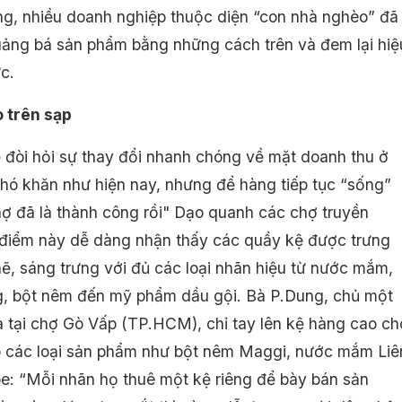
úng, nhiều doanh nghiệp thuộc diện “con nhà nghèo” đã
ảng bá sản phẩm bằng những cách trên và đem lại hiệ
c.
 trên sạp
 đòi hỏi sự thay đổi nhanh chóng về mặt doanh thu ở
khó khăn như hiện nay, nhưng để hàng tiếp tục “sống”
hợ đã là thành công rồi" Dạo quanh các chợ truyền
 điểm này dễ dàng nhận thấy các quầy kệ được trưng
ẽ, sáng trưng với đủ các loại nhãn hiệu từ nước mắm,
, bột nêm đến mỹ phẩm dầu gội. Bà P.Dung, chủ một
a tại chợ Gò Vấp (TP.HCM), chỉ tay lên kệ hàng cao ch
p các loại sản phẩm như bột nêm Maggi, nước mắm Liê
e: “Mỗi nhãn họ thuê một kệ riêng để bày bán sản