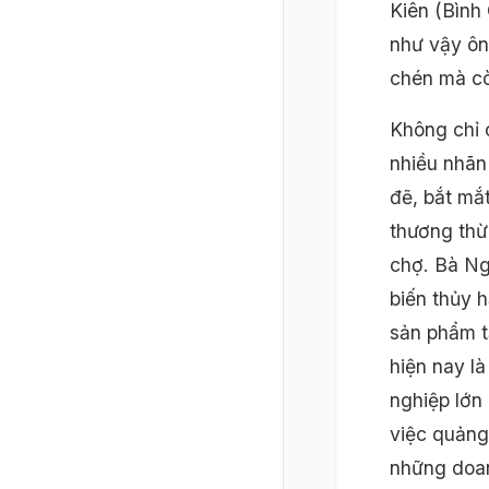
Kiên (Bình
như vậy ôn
chén mà cò
Không chỉ 
nhiều nhãn
đẽ, bắt mắ
thương thừ
chợ. Bà Ng
biến thủy 
sản phẩm t
hiện nay l
nghiệp lớn 
việc quảng 
những doan