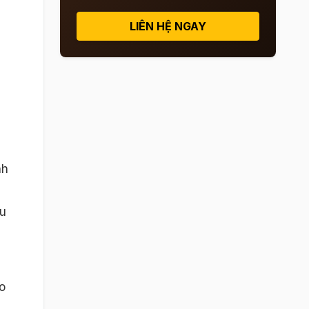
LIÊN HỆ NGAY
nh
ệu
o