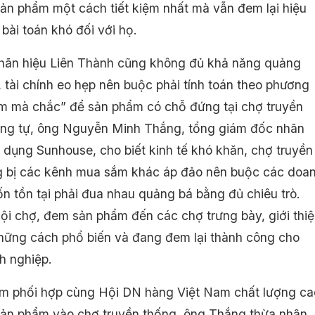
ản phẩm một cách tiết kiệm nhất mà vẫn đem lại hiệu
 bài toán khó đối với họ.
hãn hiệu Liên Thành cũng không đủ khả năng quảng
, tài chính eo hẹp nên buộc phải tính toán theo phương
 mà chắc” để sản phẩm có chỗ đứng tại chợ truyền
ng tự, ông Nguyễn Minh Thắng, tổng giám đốc nhãn
a dụng Sunhouse, cho biết kinh tế khó khăn, chợ truyền
 bị các kênh mua sắm khác áp đảo nên buộc các doa
n tồn tại phải đua nhau quảng bá bằng đủ chiêu trò.
ội chợ, đem sản phẩm đến các chợ trưng bày, giới thi
những cách phổ biến và đang đem lại thành công cho
h nghiệp.
m phối hợp cùng Hội DN hàng Việt Nam chất lượng ca
ản phẩm vào chợ truyền thống, ông Thắng thừa nhận