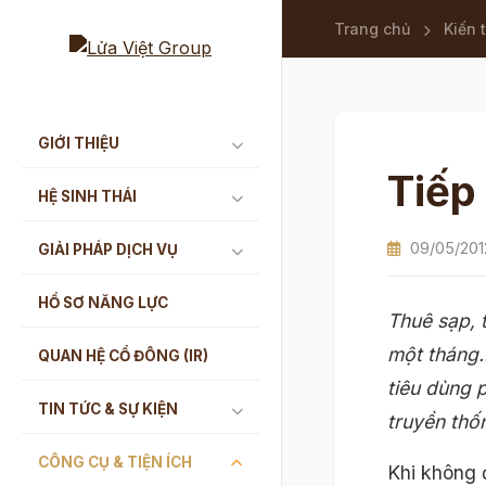
Trang chủ
Kiến 
GIỚI THIỆU
Tiếp
HỆ SINH THÁI
09/05/201
GIẢI PHÁP DỊCH VỤ
HỒ SƠ NĂNG LỰC
Thuê sạp, 
một tháng.
QUAN HỆ CỔ ĐÔNG (IR)
tiêu dùng 
TIN TỨC & SỰ KIỆN
truyền thố
CÔNG CỤ & TIỆN ÍCH
Khi không 