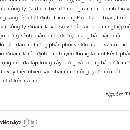
ủa công ty đã được biết đến rộng rãi hơn, doanh thu v
ũng tăng lên nhất định. Theo ông Đỗ Thanh Tuấn, trưở
oại Công ty Vinamilk, với số vốn ít các doanh nghiệp n
 tạo dựng kênh phân phối tới đó, quảng bá chậm mà
đó dần dần hệ thống phân phối sẽ lớn mạnh và có chỗ
âu Vinamilk xác định chợ truyền thống là một kênh phâ
trọng nên đã tập trung xây dựng và quảng bá dưới nhi
 Do vậy hiện nhiều sản phẩm của công ty đã có mặt ở
c chợ trên cả nước.
Nguồn: T
 viết này: