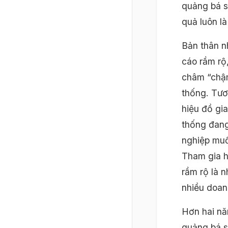
quảng bá s
quả luôn là
Bản thân n
cáo rầm rộ
châm “chậm
thống. Tươ
hiệu đồ gi
thống đang
nghiệp muố
Tham gia h
rầm rộ là 
nhiều doan
Hơn hai nă
quảng bá s