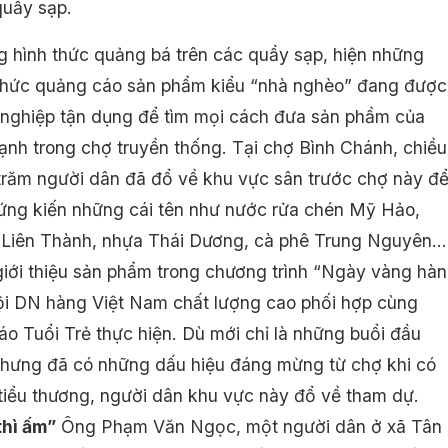
quầy sạp.
g hình thức quảng bá trên các quầy sạp, hiện những
thức quảng cáo sản phẩm kiểu “nhà nghèo” đang được
nghiệp tận dụng để tìm mọi cách đưa sản phẩm của
ạnh trong chợ truyền thống. Tại chợ Bình Chánh, chiều
trăm người dân đã đổ về khu vực sân trước chợ này đ
ứng kiến những cái tên như nước rửa chén Mỹ Hảo,
iên Thành, nhựa Thái Dương, cà phê Trung Nguyên...
giới thiệu sản phẩm trong chương trình “Ngày vàng hà
ội DN hàng Việt Nam chất lượng cao phối hợp cùng
áo Tuổi Trẻ thực hiện. Dù mới chỉ là những buổi đầu
nhưng đã có những dấu hiệu đáng mừng từ chợ khi có
tiểu thương, người dân khu vực này đổ về tham dự.
thì ấm”
Ông Phạm Văn Ngọc, một người dân ở xã Tân