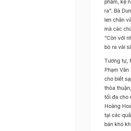
phẩm, kệ n
ra”. Bà Du
len chân và
mà các chủ
“Còn với n
bỏ ra vài 
Tương tự, 
Phạm Văn H
cho biết s
thỏa thuận
tối đa cho
Hoàng Hoa 
tại các qu
bán khó kh