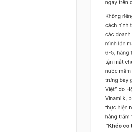
ngay trên 
Không riên
cách hình 
các doanh 
mình lớn m
6-5, hàng 
tận mắt ch
nước mắm L
trưng bày 
Việt” do H
Vinamilk, b
thực hiện 
hàng trăm 
“Khéo co 