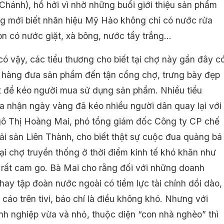
 Chánh), hồ hởi vì nhờ những buổi giới thiệu sản phẩm
g mới biết nhãn hiệu Mỹ Hảo không chỉ có nước rửa
n có nước giặt, xà bông, nước tẩy trắng...
có vậy, các tiểu thương cho biết tại chợ này gần đây c
 hàng đưa sản phẩm đến tận cổng chợ, trưng bày đẹp
t để kéo người mua sử dụng sản phẩm. Nhiều tiểu
a nhận ngày vàng đã kéo nhiều người dân quay lại với
ô Thị Hoàng Mai, phó tổng giám đốc Công ty CP chế
hải sản Liên Thành, cho biết thật sự cuộc đua quảng bá
ại chợ truyền thống ở thời điểm kinh tế khó khăn như
à rất cam go. Bà Mai cho rằng đối với những doanh
hay tập đoàn nước ngoài có tiềm lực tài chính dồi dào,
cáo trên tivi, báo chí là điều không khó. Nhưng với
h nghiệp vừa và nhỏ, thuộc diện “con nhà nghèo” thì