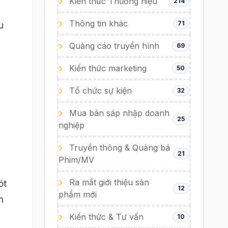
Kiến thức Thương hiệu
214
Thông tin khác
71
u
Quảng cáo truyền hình
69
Kiến thức marketing
50
Tổ chức sự kiện
32
Mua bán sáp nhập doanh
25
nghiệp
Truyền thông & Quảng bá
21
Phim/MV
Ra mắt giới thiệu sản
ót
12
phẩm mới
n
Kiến thức & Tư vấn
10