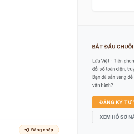
BẮT ĐẦU CHUỖ
Lửa Việt - Tiên pho
đổi số toàn diện, tru
Bạn đã sẵn sàng để 
vận hành?
ĐĂNG KÝ TƯ
XEM HỒ SƠ N
Đăng nhập