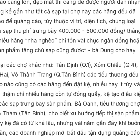
ào càng lớn, đẹp mắt thì càng dễ được người dân nhậ
ng kể gần như tất cả sạp tại chợ này các hãng đều đã
o để quảng cáo, tùy thuộc vị trí, diện tích, chủng loại
 sạp thu phí trưng bày 400.000 - 500.000 đồng/ thán
hiều hãng “nhà nghèo” chỉ tốn vài chục ngàn đồng hoặ
sản phẩm tặng chủ sạp cũng được” - bà Dung cho hay.
tại các chợ khác như: Tân Định (Q.1), Xóm Chiếu (Q.4),
ai, Võ Thành Trang (Q.Tân Bình) các tiểu thương đều
ạp nào cũng có các hãng đến đặt kệ, nhiều hay ít tùy v
, thậm chí nhiều hãng còn tự đóng quầy, kệ tạo điều ki
 các sạp trưng bày sản phẩm. Bà Oanh, tiểu thương chợ
Thám (Tân Bình), cho biết xu hướng tiếp thị sản phẩm
ầy kệ đã có từ khá lâu, nhưng vài năm gần đây khi buô
ăn, các doanh nghiệp mới bắt đầu tận dụng quảng cáo