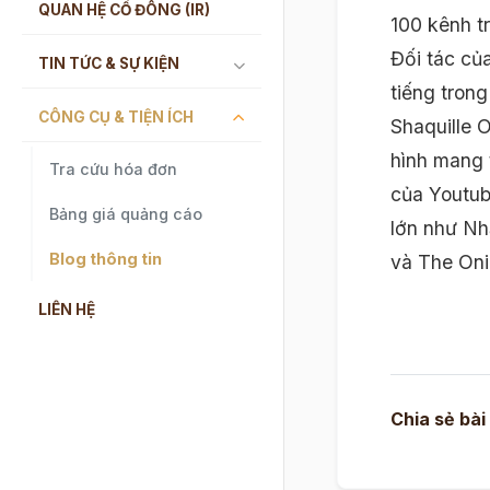
QUAN HỆ CỔ ĐÔNG (IR)
100 kênh t
Đối tác củ
TIN TỨC & SỰ KIỆN
tiếng trong
CÔNG CỤ & TIỆN ÍCH
Shaquille 
hình mang t
Tra cứu hóa đơn
của Youtub
Bảng giá quảng cáo
lớn như Nh
Blog thông tin
và The Oni
LIÊN HỆ
Chia sẻ bài