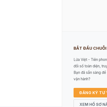
BẮT ĐẦU CHUỖ
Lửa Việt - Tiên pho
đổi số toàn diện, tru
Bạn đã sẵn sàng để 
vận hành?
ĐĂNG KÝ TƯ
XEM HỒ SƠ N