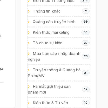
Kiến thức Thương hiệu
214
Thông tin khác
71
Quảng cáo truyền hình
69
Kiến thức marketing
50
n
Tổ chức sự kiện
32
Mua bán sáp nhập doanh
25
nghiệp
m+
Truyền thông & Quảng bá
21
Phim/MV
Ra mắt giới thiệu sản
12
phẩm mới
Kiến thức & Tư vấn
10