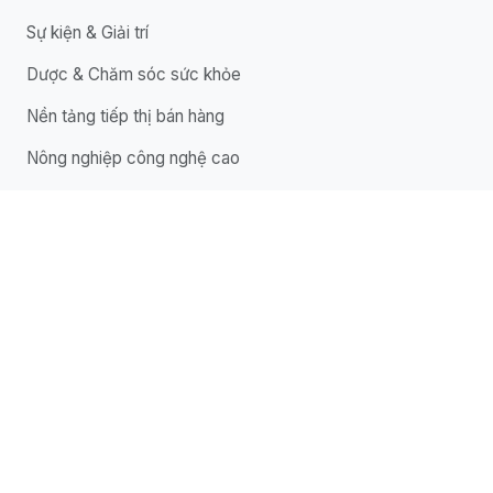
Sự kiện & Giải trí
Dược & Chăm sóc sức khỏe
Nền tảng tiếp thị bán hàng
Nông nghiệp công nghệ cao
LIÊN HỆ
Trụ sở: 149A Nguyễn Cửu Vân, Phường Tân An, Tây
Ninh, Việt Nam
Hotline: 093 408 2227
Email: hello@luaviet.co